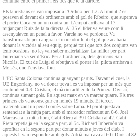
continua entre el primer i els tres que té al darrere.
Els lauredians es van imposar a l’Ordino per 1-2. Al minut 2 es
posaven al davant els ordinencs amb el gol de Ribeiro, que superava
el porter Coca en un un contra un. L’empat arribava al 17,
mitjançant Ruiz de falta directa. Al 35 el líder va veure com li
assenyalaven un penal a favor. Varela no va perdonar. Va
transformar-lo per capgirar el marcador fent el gol que acabaria
donant la victòria al seu equip, perquè tot i que tots dos conjunts van
tenir ocasions, no les van saber materialitzar. La millor per part
laurediana va ser d’Èric. Per a l’ordinenca, dels germans San
Nicolás. El xut de Luigi el rebutjava el porter i la pilota arribava a
Moisés, que l’enviava fora.
L’FC Santa Coloma continua guanyant partits. Davant el cuer, la
UE Engordany, no va donar treva i es va imposar per un més que
contundent 0-9. Cristian, el màxim artiller de la Primera Divisió,
continua sumant gols. En aquest matx en va marcar quatre. Els tres
primers els va aconseguir en només 19 minuts. El tercer,
materialitzant un penal comès sobre Lima. El partit quedava
sentenciat a la mitja part, amb el marcador reflectint un 0-6. Joel
Marcava a la mitja hora, Gabi Riera al 39 i Cristian al 42. Gabi
Riera repetia ja en la segona part, al 54. Richard Imbernón va
aprofitar en la segona part per donar minuts a joves del club. I
aquests li van respondre amb gols. Adrià marcava al 60 i Dinis al 82.