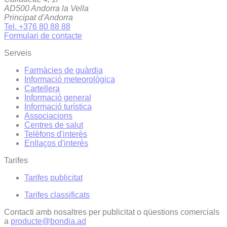
AD500 Andorra la Vella
Principat d'Andorra
Tel. +376 80 88 88
Formulari de contacte
Serveis
Farmàcies de guàrdia
Informació meteorològica
Cartellera
Informació general
Informació turística
Associacions
Centres de salut
Telèfons d'interès
Enllaços d'interés
Tarifes
Tarifes publicitat
Tarifes classificats
Contacti amb nosaltres per publicitat o qüestions comercials
a
producte@bondia.ad