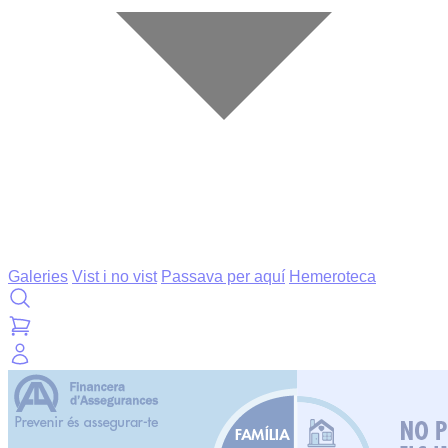
Galeries
Vist i no vist
Passava per aquí
Hemeroteca