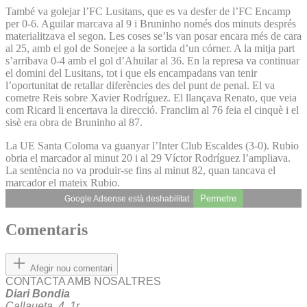
També va golejar l’FC Lusitans, que es va desfer de l’FC Encamp
per 0-6. Aguilar marcava al 9 i Bruninho només dos minuts després
materialitzava el segon. Les coses se’ls van posar encara més de cara
al 25, amb el gol de Sonejee a la sortida d’un córner. A la mitja part
s’arribava 0-4 amb el gol d’Ahuilar al 36. En la represa va continuar
el domini del Lusitans, tot i que els encampadans van tenir
l’oportunitat de retallar diferències des del punt de penal. El va
cometre Reis sobre Xavier Rodríguez. El llançava Renato, que veia
com Ricard li encertava la direcció. Franclim al 76 feia el cinquè i el
sisè era obra de Bruninho al 87.
La UE Santa Coloma va guanyar l’Inter Club Escaldes (3-0). Rubio
obria el marcador al minut 20 i al 29 Víctor Rodríguez l’ampliava.
La sentència no va produir-se fins al minut 82, quan tancava el
marcador el mateix Rubio.
Permetre
Google Adsense està deshabilitat.
Comentaris
Afegir nou comentari
CONTACTA AMB NOSALTRES
Diari Bondia
Callaueta, 4, 1r