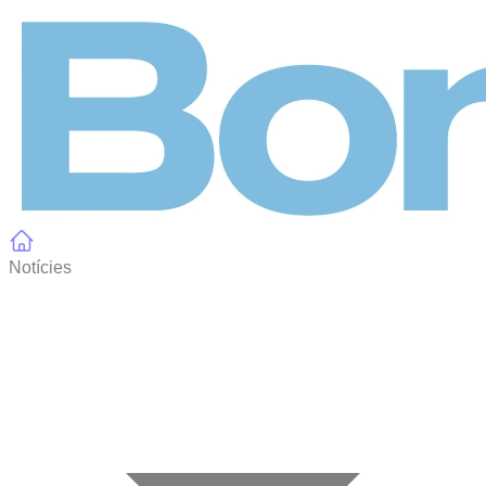
Panell de gestió de galetes
Notícies