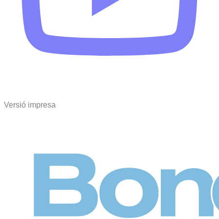
Versió impresa