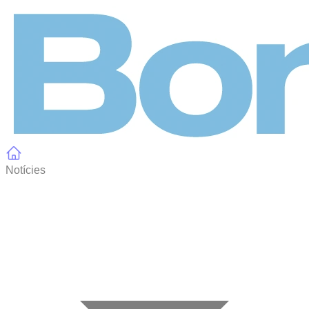
Panell de gestió de galetes
Notícies