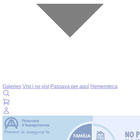
Galeries
Vist i no vist
Passava per aquí
Hemeroteca