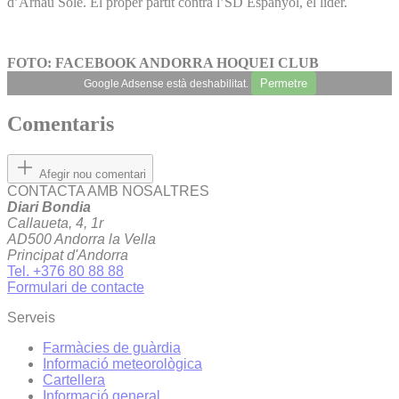
d’Arnau Solé. El proper partit contra l’SD Espanyol, el líder.
FOTO: FACEBOOK ANDORRA HOQUEI CLUB
Permetre
Google Adsense està deshabilitat.
Comentaris
Afegir nou comentari
CONTACTA AMB NOSALTRES
Diari Bondia
Callaueta, 4, 1r
AD500 Andorra la Vella
Principat d'Andorra
Tel. +376 80 88 88
Formulari de contacte
Serveis
Farmàcies de guàrdia
Informació meteorològica
Cartellera
Informació general