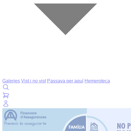
Galeries
Vist i no vist
Passava per aquí
Hemeroteca