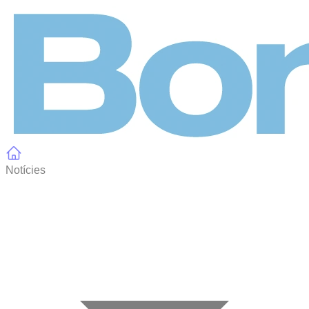
Panell de gestió de galetes
Notícies