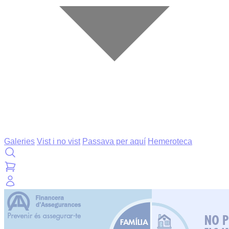
Galeries
Vist i no vist
Passava per aquí
Hemeroteca