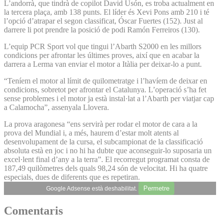
L’andorrà, que tindrà de copilot David Usón, es troba actualment en
la tercera plaça, amb 138 punts. El líder és Xevi Pons amb 210 i té
l’opció d’atrapar el segon classificat, Óscar Fuertes (152). Just al
darrere li pot prendre la posició de podi Ramón Ferreiros (130).
L’equip PCR Sport vol que tingui l’Abarth S2000 en les millors
condicions per afrontar les últimes proves, així que en acabar la
darrera a Lerma van enviar el motor a Itàlia per deixar-lo a punt.
“Teníem el motor al límit de quilometratge i l’havíem de deixar en
condicions, sobretot per afrontar el Catalunya. L’operació s’ha fet
sense problemes i el motor ja està instal·lat a l’Abarth per viatjar cap
a Calamocha”, assenyala Llovera.
La prova aragonesa “ens servirà per rodar el motor de cara a la
prova del Mundial i, a més, haurem d’estar molt atents al
desenvolupament de la cursa, el subcampionat de la classificació
absoluta està en joc i no hi ha dubte que aconseguir-lo suposaria un
excel·lent final d’any a la terra”. El recorregut programat consta de
187,49 quilòmetres dels quals 98,24 són de velocitat. Hi ha quatre
especials, dues de diferents que es repetiran.
Permetre
Google Adsense està deshabilitat.
Comentaris