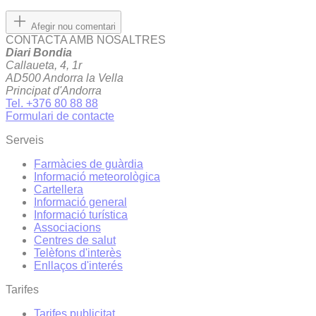
Afegir nou comentari
CONTACTA AMB NOSALTRES
Diari Bondia
Callaueta, 4, 1r
AD500 Andorra la Vella
Principat d'Andorra
Tel. +376 80 88 88
Formulari de contacte
Serveis
Farmàcies de guàrdia
Informació meteorològica
Cartellera
Informació general
Informació turística
Associacions
Centres de salut
Telèfons d'interès
Enllaços d'interés
Tarifes
Tarifes publicitat