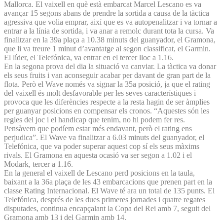
Mallorca. El vaixell en què està embarcat Marcel Lescano es va
avançar 15 segons abans de prendre la sortida a causa de la tàctica
agressiva que volia emprar, així que es va autopenalitzar i va tornar a
entrar a la línia de sortida, i va anar a remolc durant tota la cursa. Va
finalitzar en la 39a plaça a 10.38 minuts del guanyador, el Gramona,
que li va treure 1 minut d’avantatge al segon classificat, el Garmin.
El líder, el Telefónica, va entrar en el tercer lloc a 1.16.
En la segona prova del dia la situació va canviar. La tàctica va donar
els seus fruits i van aconseguir acabar per davant de gran part de la
flota. Però el Wave només va signar la 35a posició, ja que el rating
del vaixell és molt desfavorable per les seves característiques i
provoca que les diferències respecte a la resta hagin de ser àmplies
per guanyar posicions en compensar els cronos. “Aquestes són les
regles del joc i el handicap que tenim, no hi podem fer res.
Pensàvem que podíem estar més endavant, però el rating ens
perjudica”. El Wave va finalitzar a 6.03 minuts del guanyador, el
Telefónica, que va poder superar aquest cop sí els seus màxims
rivals. El Gramona en aquesta ocasió va ser segon a 1.02 i el
Modark, tercer a 1.16.
En la general el vaixell de Lescano perd posicions en la taula,
baixant a la 36a plaça de les 43 embarcacions que prenen part en la
classe Rating Internacional. El Wave té ara un total de 135 punts. El
Telefónica, després de les dues primeres jornades i quatre regates
disputades, continua encapçalant la Copa del Rei amb 7, seguit del
Gramona amb 13 i del Garmin amb 14.