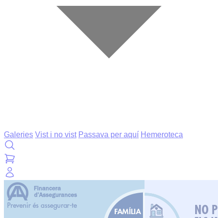
Galeries
Vist i no vist
Passava per aquí
Hemeroteca