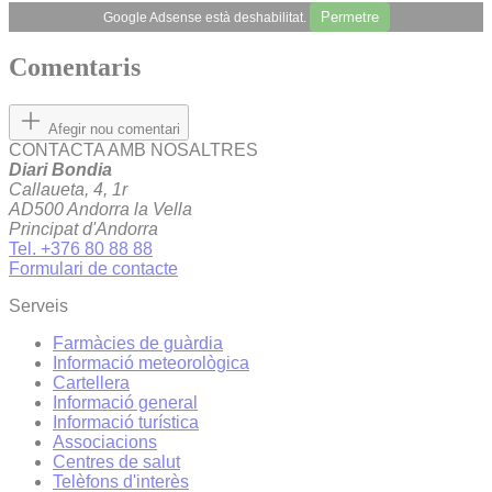
Permetre
Google Adsense està deshabilitat.
Comentaris
Afegir nou comentari
CONTACTA AMB NOSALTRES
Diari Bondia
Callaueta, 4, 1r
AD500 Andorra la Vella
Principat d'Andorra
Tel. +376 80 88 88
Formulari de contacte
Serveis
Farmàcies de guàrdia
Informació meteorològica
Cartellera
Informació general
Informació turística
Associacions
Centres de salut
Telèfons d'interès