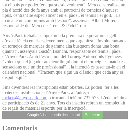
tot el país per poder fer aquest esdeveniment”. Mercedes realitza un
pla d’acció des de fa anys amb el patrocini de tornejos d’aquest
tipus, centrant-se especialment en el pàdel, el tennis i el golf. “La
marca té un compromís amb l’esport”, assenyala Albert Morera,
responsable del Mercedes Tenis & Pádel Tour.
AnyósPark treballa sempre amb la premissa de posar un segell
d’excel·lència en els esdeveniments que organitza. “Involucrant-nos
en tornejos de marques de gamma alta busquem donar una bona
qualitat”, assenyala Gastón Bianchi, responsable de tennis i pàdel
d’AnyósPark. Amb l’estructura del Torneig Automòbils Pyrénées
“volem que el jugador amateur tingui durant el torneig les mateixes
sensacions que un de professional”, i la intenció és assentar-lo en el
calendari nacional: “Tractem que sigui un clàssic i que cada any es
disputi aquí.”
Fins divendres les inscripcions estan obertes. Es poden fer a les
mateixes instal·lacions d’AnyósPark, a l’adreça
rackets@anyospark.com
o trucant al telèfon 737 573. L’edat mínima
de participació és de 21 anys. Tots els inscrits rebran un complet kit
de regals de material esportiu per la inscripció.
Permetre
Google Adsense està deshabilitat.
Comentaris