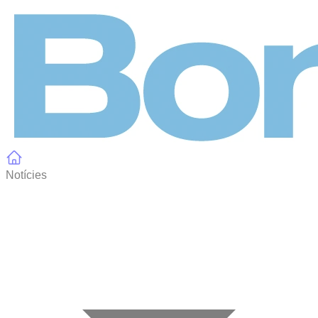
Panell de gestió de galetes
Notícies