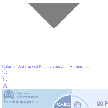
Galeries
Vist i no vist
Passava per aquí
Hemeroteca