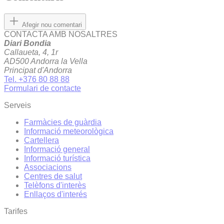
Afegir nou comentari
CONTACTA AMB NOSALTRES
Diari Bondia
Callaueta, 4, 1r
AD500 Andorra la Vella
Principat d'Andorra
Tel. +376 80 88 88
Formulari de contacte
Serveis
Farmàcies de guàrdia
Informació meteorològica
Cartellera
Informació general
Informació turística
Associacions
Centres de salut
Telèfons d'interès
Enllaços d'interés
Tarifes