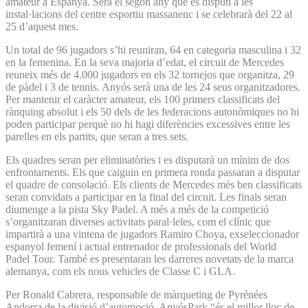
amateur a Espanya. Serà el segon any que es disputi a les
instal·lacions del centre esportiu massanenc i se celebrarà del 22 al
25 d’aquest mes.
Un total de 96 jugadors s’hi reuniran, 64 en categoria masculina i 32
en la femenina. En la seva majoria d’edat, el circuit de Mercedes
reuneix més de 4.000 jugadors en els 32 tornejos que organitza, 29
de pàdel i 3 de tennis. Anyós serà una de les 24 seus organitzadores.
Per mantenir el caràcter amateur, els 100 primers classificats del
rànquing absolut i els 50 dels de les federacions autonòmiques no hi
poden participar perquè no hi hagi diferències excessives entre les
parelles en els partits, que seran a tres sets.
Els quadres seran per eliminatòries i es disputarà un mínim de dos
enfrontaments. Els que caiguin en primera ronda passaran a disputar
el quadre de consolació. Els clients de Mercedes més ben classificats
seran convidats a participar en la final del circuit. Les finals seran
diumenge a la pista Sky Padel. A més a més de la competició
s’organitzaran diverses activitats paral·leles, com el clínic que
impartirà a una vintena de jugadors Ramiro Choya, exseleccionador
espanyol femení i actual entrenador de professionals del World
Padel Tour. També es presentaran les darre­­res novetats de la marca
alemanya, com els nous vehicles de Classe C i GLA.
Per Ronald Cabrera, responsable de màrqueting de Pyrénées
Andorra de la divisió d’automoció, AnyósPark “és el millor lloc de