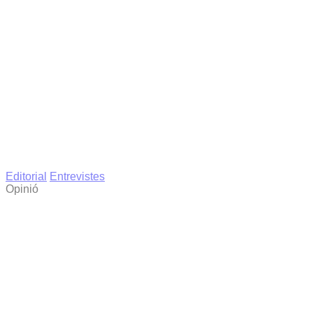
Editorial
Entrevistes
Opinió