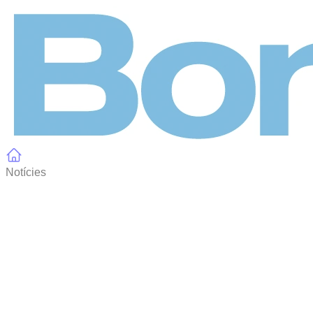
Panell de gestió de galetes
Notícies