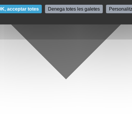
K, acceptar totes
Denega totes les galetes
Personalit