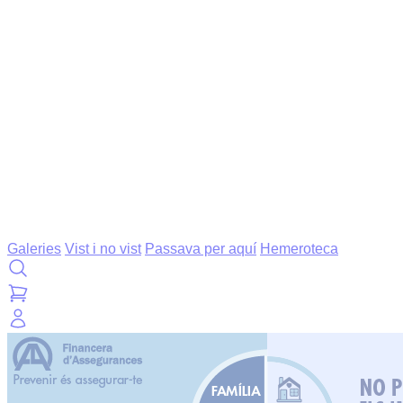
Galeries
Vist i no vist
Passava per aquí
Hemeroteca