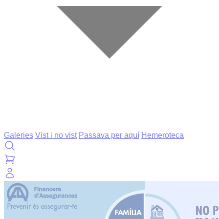
Galeries
Vist i no vist
Passava per aquí
Hemeroteca