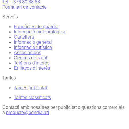
Tel. +376 80 88 88
Formulari de contacte
Serveis
Farmàcies de guàrdia
Informació meteorològica
Cartellera
Informació general
Informació turística
Associacions
Centres de salut
Telèfons d'interès
Enllaços d'interés
Tarifes
Tarifes publicitat
Tarifes classificats
Contacti amb nosaltres per publicitat o qüestions comercials
a
producte@bondia.ad