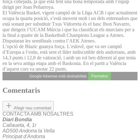
força cobejada, ja que està fent una bona temporada amb l’equip
dirigit per Joan Peñarroya.
El València Basket, vigent campió de la Lliga ACB i que actualment
ocupa la quarta posició, s’està movent molt i un dels entrenadors que
està sonant per substituir Txus Vidorreta és el basc Ibon Navarro,
que dirigeix l’UCAM Múrcia i que ha classificat els murcians per a
la final a quatre de la Basketball Champions League a Atenes.
Disputaran les semifinals contra l’AEK Atenes.
L’opció de Blazic guanya força. L’eslovè, que va ser campió
d’Europa a l’estiu, està sent el líder indiscutible dels andorrans, amb
14,3 punts i 12,8 de valoració, i amb un rol ben diferent al que tenia
en la seva antiga etapa amb el Baskonia. En el partit a València
d’aquest curs va anotar 22 punts.
Permetre
Google Adsense està deshabilitat.
Comentaris
Afegir nou comentari
CONTACTA AMB NOSALTRES
Diari Bondia
Callaueta, 4, 1r
AD500 Andorra la Vella
Principat d'Andorra