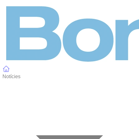
Panell de gestió de galetes
Notícies