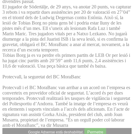
divendres passat.
El jugador de Södertälje, de 29 anys, va anotar 20 punts, va capturar
3 rebots i va repartir dues assistències per 20 de valoració en 27’04”
en el triomf dels de Ludwig Degernas contra Estònia. Això sí, la
lesió de Tobias Borg no pinta gens bé i podria estar lluny de les
pistes més d’un mes. Ell s’uneix als lesionats Rafa Luz i també
Marin Maric. Tres jugadors vitals per a Natxo Lezkano. No jugarà
diumenge a la pista del Juaristi ISB i la seva lesió, si es confirma la
gravetat, obligarà el BC MoraBanc a anar al mercat, novament, a la
recerca d’un escorta temporer.
Tobias Borg ja es va perdre els primers partits de LEB Or per lesió i
ha jugat cinc partits amb 20’59” amb 11,6 punts, 2,4 assistències i
10,6 de valoració. Una peça bàsica que també és baixa.
Protecvall, la seguretat del BC MoraBanc
Protecvall i el BC MoraBanc van arribar a un acord on l’empresa es
converteix en proveïdor oficial de seguretat. L’acord és per dues
temporades. Protecvall realitzarà les tasques de vigilància i seguretat
del Poliesportiu d’Andorra. També la imatge de l’empresa es veurà
en elements i suports vinculats a l’accés dels aficionats. En l’acte de
signatura van assistir Gorka Aixàs, president del club, amb Joan
Musarra, propietari de l’empresa. “És un orgull poder col·laborar
amb el MoraBanc”, va dir Musarra
Permetre
Google Adsense està deshabilitat.