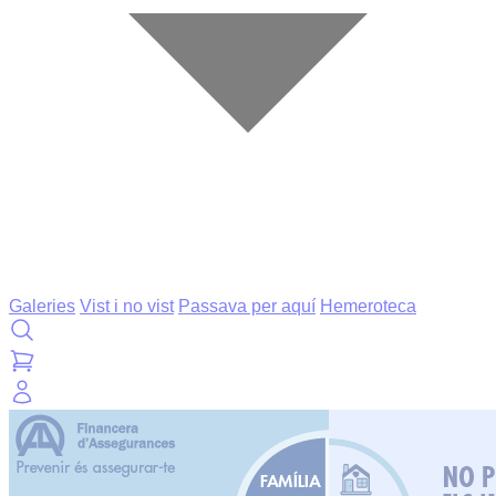
Galeries
Vist i no vist
Passava per aquí
Hemeroteca