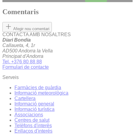
Comentaris
Afegir nou comentari
CONTACTA AMB NOSALTRES
Diari Bondia
Callaueta, 4, 1r
AD500 Andorra la Vella
Principat d'Andorra
Tel. +376 80 88 88
Formulari de contacte
Serveis
Farmàcies de guàrdia
Informació meteorològica
Cartellera
Informació general
Informació turística
Associacions
Centres de salut
Telèfons d'interès
Enllaços d'interés