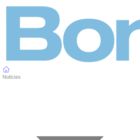
Panell de gestió de galetes
Notícies