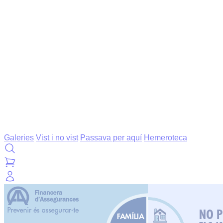
Galeries
Vist i no vist
Passava per aquí
Hemeroteca