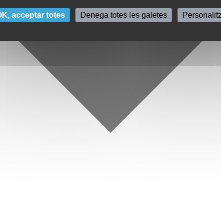
K, acceptar totes
Denega totes les galetes
Personalit