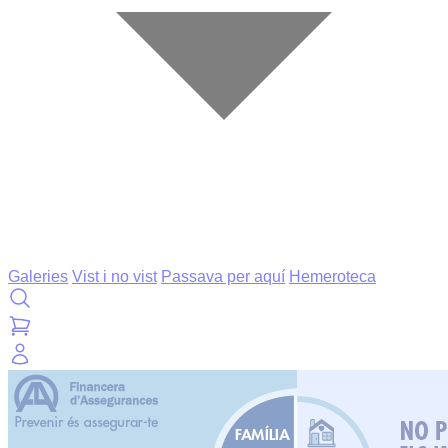
Galeries
Vist i no vist
Passava per aquí
Hemeroteca