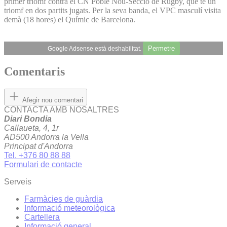
primer triomf contra el CN Poble Nou-Secció de Rugby, que té un
triomf en dos partits jugats. Per la seva banda, el VPC masculí visita
demà (18 hores) el Químic de Barcelona.
Permetre
Google Adsense està deshabilitat.
Comentaris
Afegir nou comentari
CONTACTA AMB NOSALTRES
Diari Bondia
Callaueta, 4, 1r
AD500 Andorra la Vella
Principat d'Andorra
Tel. +376 80 88 88
Formulari de contacte
Serveis
Farmàcies de guàrdia
Informació meteorològica
Cartellera
Informació general