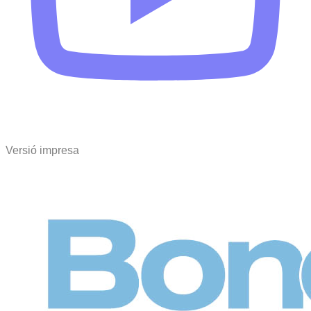
Versió impresa