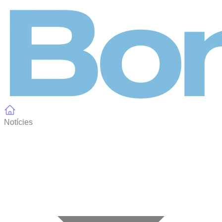
Panell de gestió de galetes
Notícies