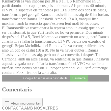
Kirikaixvili es van imposar per 30 a 8 a l’US Ramonville en un
partit dominat de cap a peus pels andorrans. Als primers 40 minuts,
el VPC ja superava els francesos per 13 a 0 amb dos cops de càstig
transformats pel georgià Ramas Jinashvili i un assaig de Kim Jordan,
transformat per Ramas Jinashvili. Amb el 13 a 0, tranquil·litat
màxima i amb la sensació que s’estaven fent molt bé les coses.
El Ramonville va reaccionar a la represa amb un assaig que no va
ser transformat, ja que Yuri Truñó no ho va permetre. Dos minuts
després del 13 a 5, Tomi Moreno va convertir un assaig, però Ramas
Jinashvili va fallar la transformació. El VPC perdia per expulsió el
georgià Bejan Mtchdlidze i el Ramonville va escurçar diferències
amb un cop de càstig (18 a 8). No hi va haver dubtes i Ramas
Jinashvili va fer un assaig, però no el va convertir, i després Toni
Carmona, amb un altre assaig, va sentenciar, ja que Ramas Jinashvili
aquesta vegada no va fallar la transformació i el VPC va assolir la
victòria amb bonus ofensiu. El proper partit del VPC serà diumenge
contra el Foix, rival de la zona alta.
Permetre
Google Adsense està deshabilitat.
Comentaris
Afegir nou comentari
CONTACTA AMB NOSALTRES