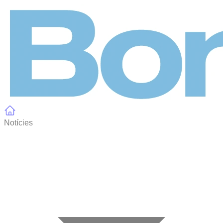
Panell de gestió de galetes
Notícies