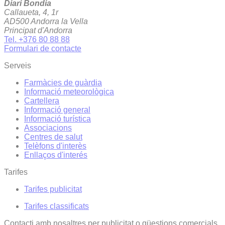
Diari Bondia
Callaueta, 4, 1r
AD500 Andorra la Vella
Principat d'Andorra
Tel. +376 80 88 88
Formulari de contacte
Serveis
Farmàcies de guàrdia
Informació meteorològica
Cartellera
Informació general
Informació turística
Associacions
Centres de salut
Telèfons d'interès
Enllaços d'interés
Tarifes
Tarifes publicitat
Tarifes classificats
Contacti amb nosaltres per publicitat o qüestions comercials