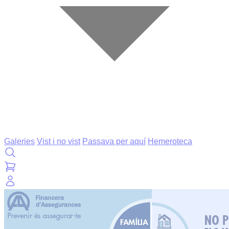
Galeries
Vist i no vist
Passava per aquí
Hemeroteca