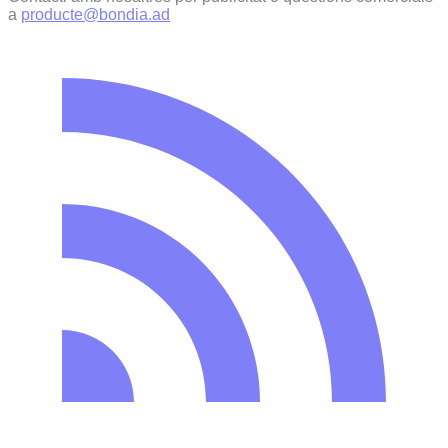
a
producte@bondia.ad