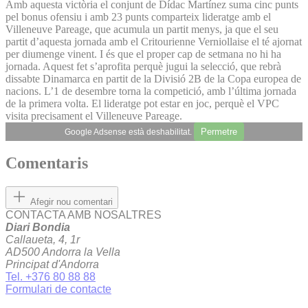
Amb aquesta victòria el conjunt de Dídac Martínez suma cinc punts
pel bonus ofensiu i amb 23 punts comparteix lideratge amb el
Villeneuve Pareage, que acumula un partit menys, ja que el seu
partit d’aquesta jornada amb el Critourienne Verniollaise el té ajornat
per diumenge vinent. I és que el proper cap de setmana no hi ha
jornada. Aquest fet s’aprofita perquè jugui la selecció, que rebrà
dissabte Dinamarca en partit de la Divisió 2B de la Copa europea de
nacions. L’1 de desembre torna la competició, amb l’última jornada
de la primera volta. El lideratge pot estar en joc, perquè el VPC
visita precisament el Villeneuve Pareage.
Permetre
Google Adsense està deshabilitat.
Comentaris
Afegir nou comentari
CONTACTA AMB NOSALTRES
Diari Bondia
Callaueta, 4, 1r
AD500 Andorra la Vella
Principat d'Andorra
Tel. +376 80 88 88
Formulari de contacte