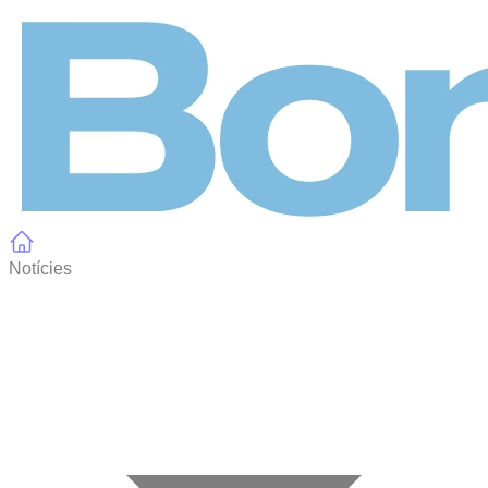
Panell de gestió de galetes
Notícies