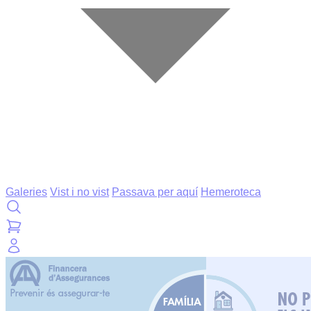
Galeries
Vist i no vist
Passava per aquí
Hemeroteca