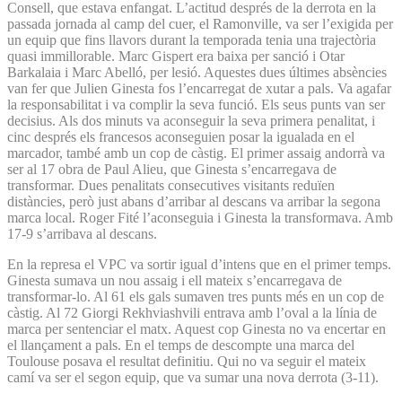
Consell, que estava enfangat. L’actitud després de la derrota en la
passada jornada al camp del cuer, el Ramonville, va ser l’exigida per
un equip que fins llavors durant la temporada tenia una trajectòria
quasi immillorable. Marc Gispert era baixa per sanció i Otar
Barkalaia i Marc Abelló, per lesió. Aquestes dues últimes absències
van fer que Julien Ginesta fos l’encarregat de xutar a pals. Va agafar
la responsabilitat i va complir la seva funció. Els seus punts van ser
decisius. Als dos minuts va aconseguir la seva primera penalitat, i
cinc després els francesos aconseguien posar la igualada en el
marcador, també amb un cop de càstig. El primer assaig andorrà va
ser al 17 obra de Paul Alieu, que Ginesta s’encarregava de
transformar. Dues penalitats consecutives visitants reduïen
distàncies, però just abans d’arribar al descans va arribar la segona
marca local. Roger Fité l’aconseguia i Ginesta la transformava. Amb
17-9 s’arribava al descans.
En la represa el VPC va sortir igual d’intens que en el primer temps.
Ginesta sumava un nou assaig i ell mateix s’encarregava de
transformar-lo. Al 61 els gals sumaven tres punts més en un cop de
càstig. Al 72 Giorgi Rekhviashvili entrava amb l’oval a la línia de
marca per sentenciar el matx. Aquest cop Ginesta no va encertar en
el llançament a pals. En el temps de descompte una marca del
Toulouse posava el resultat definitiu. Qui no va seguir el mateix
camí va ser el segon equip, que va sumar una nova derrota (3-11).