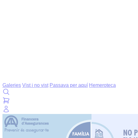
Galeries
Vist i no vist
Passava per aquí
Hemeroteca