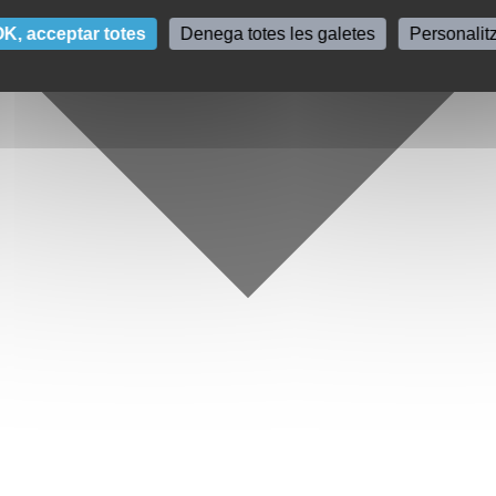
K, acceptar totes
Denega totes les galetes
Personalit