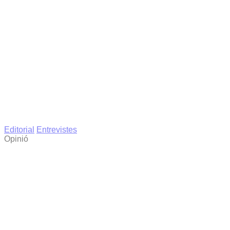
Editorial
Entrevistes
Opinió