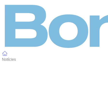
Panell de gestió de galetes
Notícies