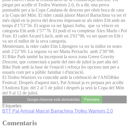
plegat per acollir el Trofeu Warriors 2.0, és a dir, una prova
puntuable per a la Copa Catalana de descens per obrir boca de cara
a la Copa del Món. El rider català júnior Marcel Barrachina va ser el
més ràpid en la prova del descens imposant-se als riders Elit amb un
temps d'1'53"56. El segon va ser Ignasi Jorba, que va vèncer en
categoria Elit amb 1'57"76. El podi el va completar Àlex Marín i Pol
Font. El cadet Aicard Lluch, amb un 2'01"98, va ser quart en Elit i
va ser el millor de la seva categoria.
Mentrestant, la rider cadet Elin Liljengren va ser la millor en noies
amb 2'22"69. La segona va ser Marta Perxachs amb 2'30"98.
El Bike Park també ha incorporat la nova zona Green Gravity
Descent, que connectarà a partir del mes de juliol la part alta del
Bike Park amb la base de l'estació i reforça les opcions tant per a
usuaris com per a públic familiar i d'iniciació.
El Trofeu Warriors va coincidir amb la celebració de l'ANDBike
Festival. Després d'aquest inici, Pal Arinsal ja es prepara per acollir
l'Andorra Epic del 2 al 5 de juliol i després ja serà la Copa del Món
del 9 al 12 de juliol.
Permetre
Google Adsense està deshabilitat.
Etiquetes
BTT
Pal Arinsal
Marcel Barrachina
Trofeu Warriors 2.0
Comentaris