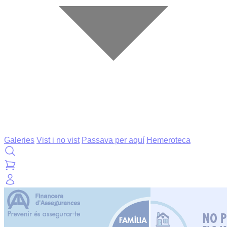
Galeries
Vist i no vist
Passava per aquí
Hemeroteca