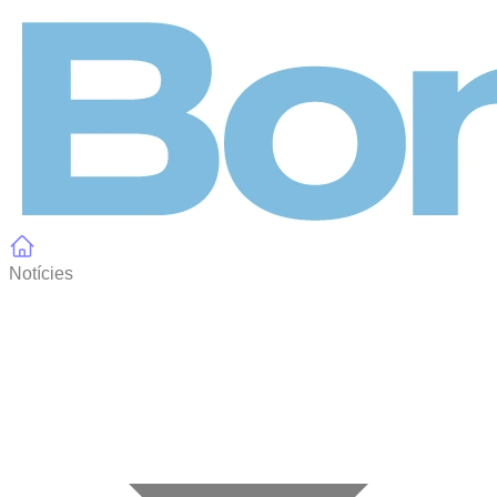
Panell de gestió de galetes
Notícies