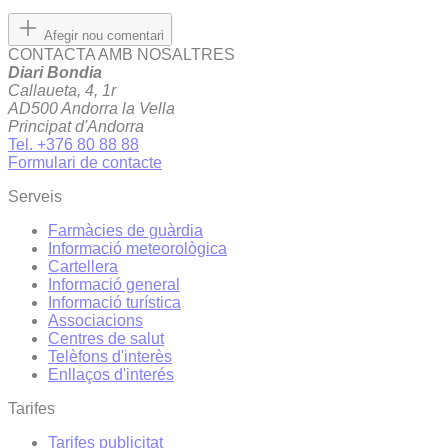
Afegir nou comentari
CONTACTA AMB NOSALTRES
Diari Bondia
Callaueta, 4, 1r
AD500 Andorra la Vella
Principat d'Andorra
Tel. +376 80 88 88
Formulari de contacte
Serveis
Farmàcies de guàrdia
Informació meteorològica
Cartellera
Informació general
Informació turística
Associacions
Centres de salut
Telèfons d'interès
Enllaços d'interés
Tarifes
Tarifes publicitat