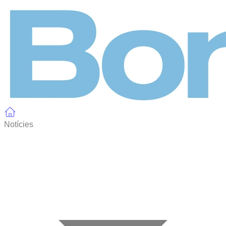
Panell de gestió de galetes
Notícies