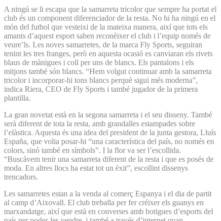
A ningú se li escapa que la samarreta tricolor que sempre ha portat el
club és un component diferenciador de la resta. No hi ha ningú en el
món del futbol que vesteixi de la mateixa manera, així que tots els
amants d’aquest esport saben reconèixer el club i l’equip només de
veure’ls. Les noves samarretes, de la marca Fly Sports, seguiran
tenint les tres franges, però en aquesta ocasió es canviaran els rivets
blaus de mànigues i coll per uns de blancs. Els pantalons i els
mitjons també són blancs. “Hem volgut continuar amb la samarreta
tricolor i incorporar-hi tons blancs perquè sigui més moderna”,
indica Riera, CEO de Fly Sports i també jugador de la primera
plantilla.
La gran novetat està en la segona samarreta i el seu disseny. També
serà diferent de tota la resta, amb grandalles estampades sobre
l’elàstica. Aquesta és una idea del president de la junta gestora, Lluís
España, que volia posar-hi “una característica del país, no només en
colors, sinó també en símbols”. I la flor va ser l’escollida.
“Buscàvem tenir una samarreta diferent de la resta i que es posés de
moda. En altres llocs ha estat tot un èxit”, escollint dissenys
trencadors.
Les samarretes estan a la venda al comerç Espanya i el dia de partit
al camp d’Aixovall. El club treballa per fer créixer els guanys en
marxandatge, així que està en converses amb botigues d’esports del
país per poder-les vendre, i també a través d’internet quan