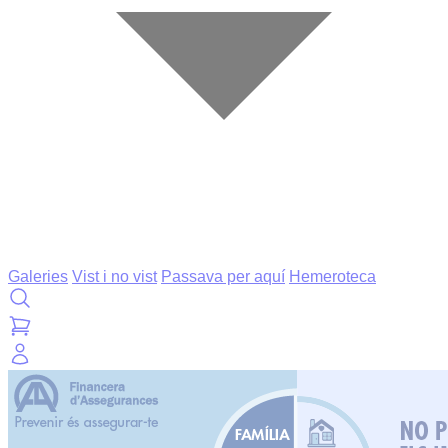
Galeries
Vist i no vist
Passava per aquí
Hemeroteca