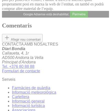
properament posi en marxa la web de l’entitat, on també es podrà
comprar altre material de l’equip.
Permetre
Google Adsense està deshabilitat.
Comentaris
Afegir nou comentari
CONTACTA AMB NOSALTRES
Diari Bondia
Callaueta, 4, 1r
AD500 Andorra la Vella
Principat d'Andorra
Tel. +376 80 88 88
Formulari de contacte
Serveis
Farmàcies de guàrdia
Informació meteorològica
Cartellera
Informació general
Informació turística
Associacions