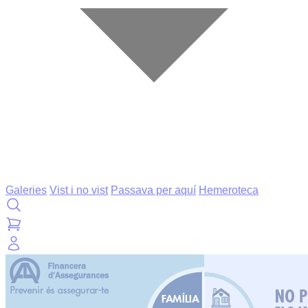
Galeries
Vist i no vist
Passava per aquí
Hemeroteca