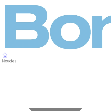
Panell de gestió de galetes
Notícies