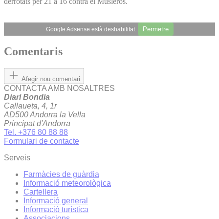
derrotats per 21 a 16 contra el Musleros.
Permetre
Google Adsense està deshabilitat.
Comentaris
Afegir nou comentari
CONTACTA AMB NOSALTRES
Diari Bondia
Callaueta, 4, 1r
AD500 Andorra la Vella
Principat d'Andorra
Tel. +376 80 88 88
Formulari de contacte
Serveis
Farmàcies de guàrdia
Informació meteorològica
Cartellera
Informació general
Informació turística
Associacions