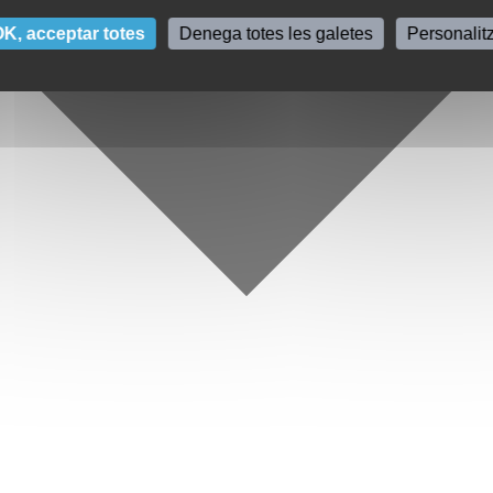
K, acceptar totes
Denega totes les galetes
Personalit