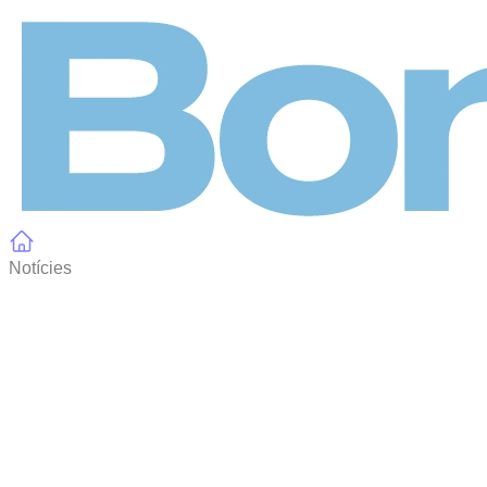
Panell de gestió de galetes
Notícies