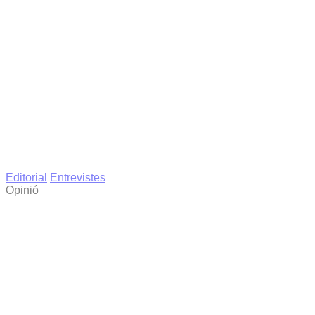
Editorial
Entrevistes
Opinió