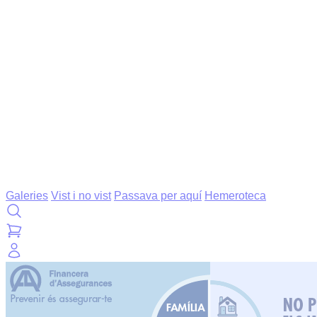
Galeries
Vist i no vist
Passava per aquí
Hemeroteca