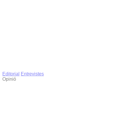
Editorial
Entrevistes
Opinió