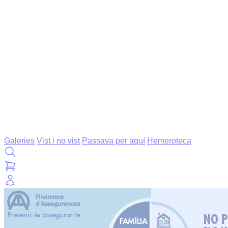
Galeries
Vist i no vist
Passava per aquí
Hemeroteca