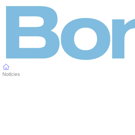
Panell de gestió de galetes
Notícies