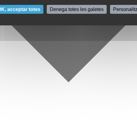
K, acceptar totes
Denega totes les galetes
Personalit