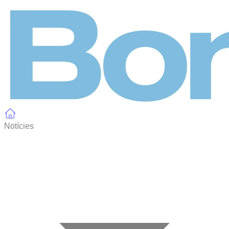
Panell de gestió de galetes
Notícies