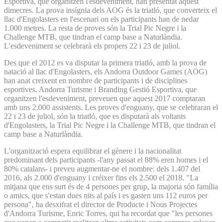
Esportiva, que organitzen l'esdeveniment, han presentat aquest
dimecres. La prova insígnia dels AOG és la triatló, que converteix el
llac d'Engolasters en l'escenari on els participants han de nedar
1.000 metres. La resta de proves són la Trial Pic Negre i la
Challenge MTB, que tindran el camp base a Naturlàndia.
L'esdeveniment se celebrarà els propers 22 i 23 de juliol.
Des que el 2012 es va disputar la primera triatló, amb la prova de
natació al llac d'Engolasters, els Andorra Outdoor Games (AOG)
han anat creixent en nombre de participants i de disciplines
esportives. Andorra Turisme i Branding Gestió Esportiva, que
organitzen l'esdeveniment, preveuen que aquest 2017 comptaran
amb uns 2.000 assistents. Les proves d'enguany, que se celebraran el
22 i 23 de juliol, són la triatló, que es disputarà als voltants
d'Engolasters, la Trial Pic Negre i la Challenge MTB, que tindran el
camp base a Naturlàndia.
L'organització espera equilibrar el gènere i la nacionalitat
predominant dels participants -l'any passat el 88% eren homes i el
80% catalans- i preveu augmentar-ne el nombre: dels 1.407 del
2016, als 2.000 d'enguany i créixer fins els 2.500 el 2018. "La
mitjana que ens surt és de 4 persones per grup, la majoria són família
o amics, que s'estan dues nits al país i es gasten uns 112 euros per
persona", ha desxifrat el director de Producte i Nous Projectes
d'Andorra Turisme, Enric Torres, qui ha recordat que "les persones