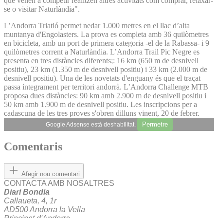
que venen a competir realitzen altres activitats com comprar, relaxar-
se o visitar Naturlàndia".
L’Andorra Triatló permet nedar 1.000 metres en el llac d’alta
muntanya d'Engolasters. La prova es completa amb 36 quilòmetres
en bicicleta, amb un port de primera categoria -el de la Rabassa- i 9
quilòmetres corrent a Naturlàndia. L’Andorra Trail Pic Negre es
presenta en tres distàncies diferents;: 16 km (650 m de desnivell
positiu), 23 km (1.350 m de desnivell positiu) i 33 km (2.000 m de
desnivell positiu). Una de les novetats d'enguany és que el traçat
passa íntegrament per territori andorrà. L’Andorra Challenge MTB
proposa dues distàncies: 90 km amb 2.900 m de desnivell positiu i
50 km amb 1.900 m de desnivell positiu. Les inscripcions per a
cadascuna de les tres proves s'obren dilluns vinent, 20 de febrer.
Permetre
Google Adsense està deshabilitat.
Comentaris
Afegir nou comentari
CONTACTA AMB NOSALTRES
Diari Bondia
Callaueta, 4, 1r
AD500 Andorra la Vella