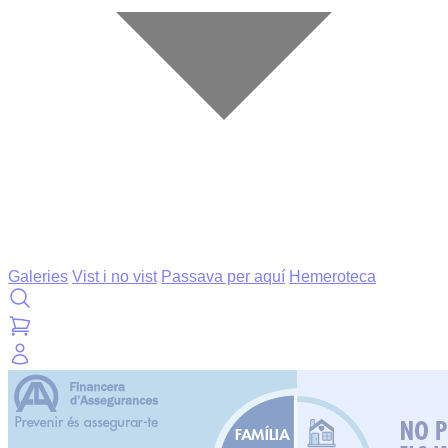
Galeries
Vist i no vist
Passava per aquí
Hemeroteca