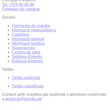
Principat d'Andorra
Tel. +376 80 88 88
Formulari de contacte
Serveis
Farmàcies de guàrdia
Informació meteorològica
Cartellera
Informació general
Informació turística
Associacions
Centres de salut
Telèfons d'interès
Enllaços d'interés
Tarifes
Tarifes publicitat
Tarifes classificats
Contacti amb nosaltres per publicitat o qüestions comercials
a
producte@bondia.ad