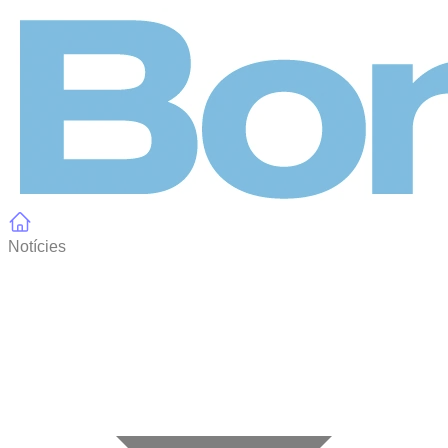
Panell de gestió de galetes
Notícies