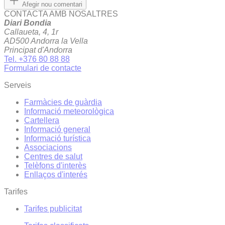
Afegir nou comentari
CONTACTA AMB NOSALTRES
Diari Bondia
Callaueta, 4, 1r
AD500 Andorra la Vella
Principat d'Andorra
Tel. +376 80 88 88
Formulari de contacte
Serveis
Farmàcies de guàrdia
Informació meteorològica
Cartellera
Informació general
Informació turística
Associacions
Centres de salut
Telèfons d'interès
Enllaços d'interés
Tarifes
Tarifes publicitat