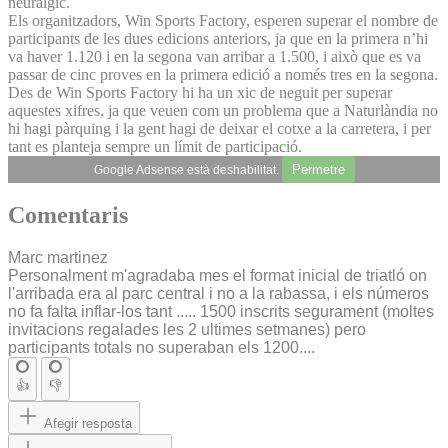
neuràlgic.
Els organitzadors, Win Sports Factory, esperen superar el nombre de
participants de les dues edicions anteriors, ja que en la primera n’hi
va haver 1.120 i en la segona van arribar a 1.500, i això que es va
passar de cinc proves en la primera edició a només tres en la segona.
Des de Win Sports Factory hi ha un xic de neguit per superar
aquestes xifres, ja que veuen com un problema que a Naturlàndia no
hi hagi pàrquing i la gent hagi de deixar el cotxe a la carretera, i per
tant es planteja sempre un límit de participació.
Permetre
Google Adsense està deshabilitat.
Comentaris
Marc martinez
Personalment m'agradaba mes el format inicial de triatló on
l'arribada era al parc central i no a la rabassa, i els números
no fa falta inflar-los tant ..... 1500 inscrits segurament (moltes
invitacions regalades les 2 ultimes setmanes) pero
participants totals no superaban els 1200....
👍
👎
Afegir resposta