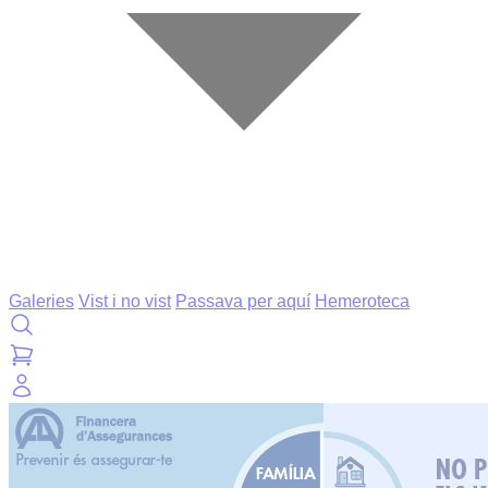
Galeries
Vist i no vist
Passava per aquí
Hemeroteca