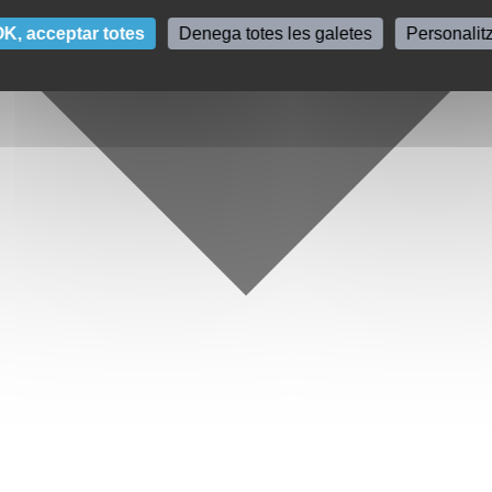
K, acceptar totes
Denega totes les galetes
Personalit