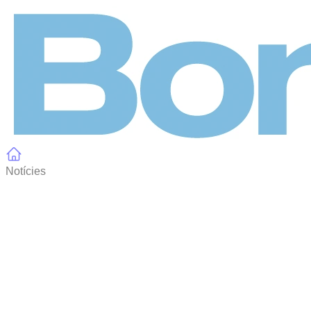
Panell de gestió de galetes
Notícies