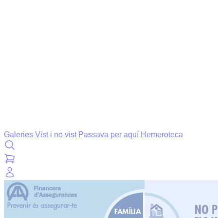
Galeries
Vist i no vist
Passava per aquí
Hemeroteca