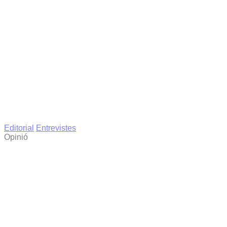
Editorial
Entrevistes
Opinió