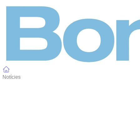
Panell de gestió de galetes
Notícies