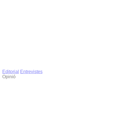
Editorial
Entrevistes
Opinió