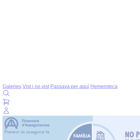
Galeries
Vist i no vist
Passava per aquí
Hemeroteca