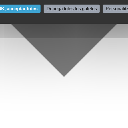
K, acceptar totes
Denega totes les galetes
Personalit