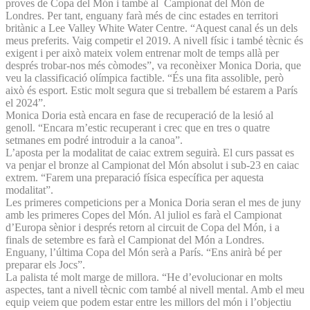
proves de Copa del Món i també al Campionat del Món de
Londres. Per tant, enguany farà més de cinc estades en territori
britànic a Lee Valley White Water Centre. “Aquest canal és un dels
meus preferits. Vaig competir el 2019. A nivell físic i també tècnic és
exigent i per això mateix volem entrenar molt de temps allà per
després trobar-nos més còmodes”, va reconèixer Monica Doria, que
veu la classificació olímpica factible. “És una fita assolible, però
això és esport. Estic molt segura que si treballem bé estarem a París
el 2024”.
Monica Doria està encara en fase de recuperació de la lesió al
genoll. “Encara m’estic recuperant i crec que en tres o quatre
setmanes em podré introduir a la canoa”.
L’aposta per la modalitat de caiac extrem seguirà. El curs passat es
va penjar el bronze al Campionat del Món absolut i sub-23 en caiac
extrem. “Farem una preparació física específica per aquesta
modalitat”.
Les primeres competicions per a Monica Doria seran el mes de juny
amb les primeres Copes del Món. Al juliol es farà el Campionat
d’Europa sènior i després retorn al circuit de Copa del Món, i a
finals de setembre es farà el Campionat del Món a Londres.
Enguany, l’última Copa del Món serà a París. “Ens anirà bé per
preparar els Jocs”.
La palista té molt marge de millora. “He d’evolucionar en molts
aspectes, tant a nivell tècnic com també al nivell mental. Amb el meu
equip veiem que podem estar entre les millors del món i l’objectiu