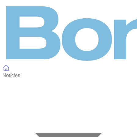
Panell de gestió de galetes
Notícies