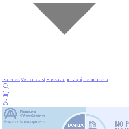
Galeries
Vist i no vist
Passava per aquí
Hemeroteca