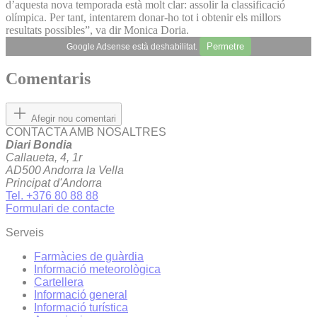
d’aquesta nova temporada està molt clar: assolir la classificació
olímpica. Per tant, intentarem donar-ho tot i obtenir els millors
resultats possibles”, va dir Monica Doria.
Permetre
Google Adsense està deshabilitat.
Comentaris
Afegir nou comentari
CONTACTA AMB NOSALTRES
Diari Bondia
Callaueta, 4, 1r
AD500 Andorra la Vella
Principat d'Andorra
Tel. +376 80 88 88
Formulari de contacte
Serveis
Farmàcies de guàrdia
Informació meteorològica
Cartellera
Informació general
Informació turística