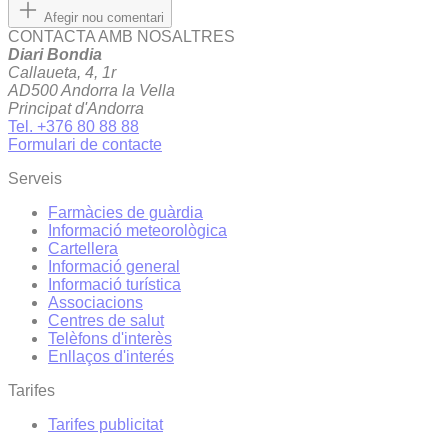
Afegir nou comentari
CONTACTA AMB NOSALTRES
Diari Bondia
Callaueta, 4, 1r
AD500 Andorra la Vella
Principat d'Andorra
Tel. +376 80 88 88
Formulari de contacte
Serveis
Farmàcies de guàrdia
Informació meteorològica
Cartellera
Informació general
Informació turística
Associacions
Centres de salut
Telèfons d'interès
Enllaços d'interés
Tarifes
Tarifes publicitat