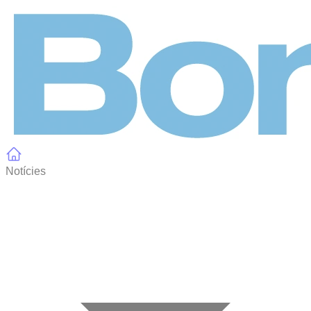
Panell de gestió de galetes
Notícies