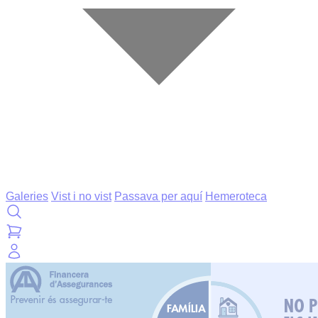
Galeries
Vist i no vist
Passava per aquí
Hemeroteca