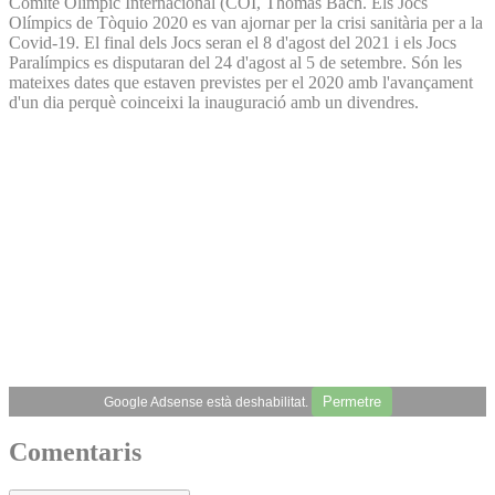
Comitè Olímpic Internacional (COI, Thomas Bach. Els Jocs
Olímpics de Tòquio 2020 es van ajornar per la crisi sanitària per a la
Covid-19. El final dels Jocs seran el 8 d'agost del 2021 i els Jocs
Paralímpics es disputaran del 24 d'agost al 5 de setembre. Són les
mateixes dates que estaven previstes per el 2020 amb l'avançament
d'un dia perquè coinceixi la inauguració amb un divendres.
Permetre
Google Adsense està deshabilitat.
Comentaris