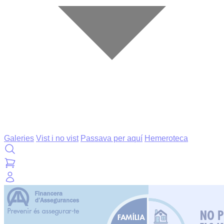
Galeries
Vist i no vist
Passava per aquí
Hemeroteca