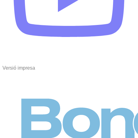
Versió impresa