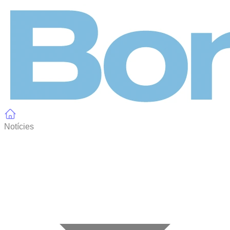
Panell de gestió de galetes
Notícies