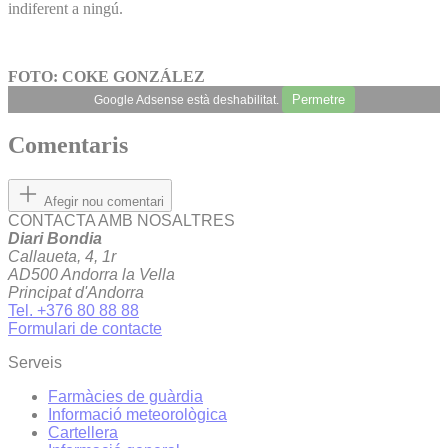
indiferent a ningú.
FOTO: COKE GONZÁLEZ
Permetre
Google Adsense està deshabilitat.
Comentaris
Afegir nou comentari
CONTACTA AMB NOSALTRES
Diari Bondia
Callaueta, 4, 1r
AD500 Andorra la Vella
Principat d'Andorra
Tel. +376 80 88 88
Formulari de contacte
Serveis
Farmàcies de guàrdia
Informació meteorològica
Cartellera