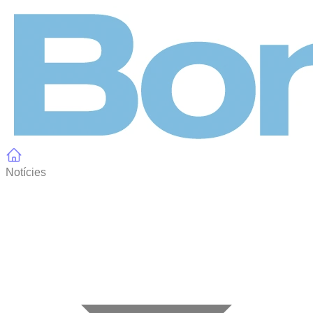
Panell de gestió de galetes
Notícies