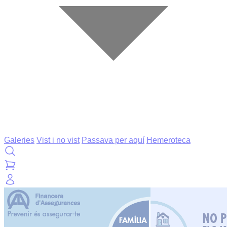
Galeries
Vist i no vist
Passava per aquí
Hemeroteca