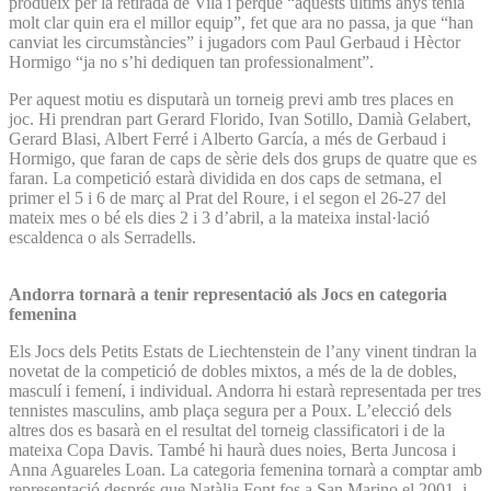
produeix per la retirada de Vila i perquè “aquests últims anys tenia
molt clar quin era el millor equip”, fet que ara no passa, ja que “han
canviat les circumstàncies” i jugadors com Paul Gerbaud i Hèctor
Hormigo “ja no s’hi dediquen tan professionalment”.
Per aquest motiu es disputarà un torneig previ amb tres places en
joc. Hi prendran part Gerard Florido, Ivan Sotillo, Damià Gelabert,
Gerard Blasi, Albert Ferré i Alberto García, a més de Gerbaud i
Hormigo, que faran de caps de sèrie dels dos grups de quatre que es
faran. La competició estarà dividida en dos caps de setmana, el
primer el 5 i 6 de març al Prat del Roure, i el segon el 26-27 del
mateix mes o bé els dies 2 i 3 d’abril, a la mateixa instal·lació
escaldenca o als Serradells.
Andorra tornarà a tenir representació als Jocs en categoria
femenina
Els Jocs dels Petits Estats de Liechtenstein de l’any vinent tindran la
novetat de la competició de dobles mixtos, a més de la de dobles,
masculí i femení, i individual. Andorra hi estarà representada per tres
tennistes masculins, amb plaça segura per a Poux. L’elecció dels
altres dos es basarà en el resultat del torneig classificatori i de la
mateixa Copa Davis. També hi haurà dues noies, Berta Juncosa i
Anna Aguareles Loan. La categoria femenina tornarà a comptar amb
representació després que Natàlia Font fos a San Marino el 2001, i