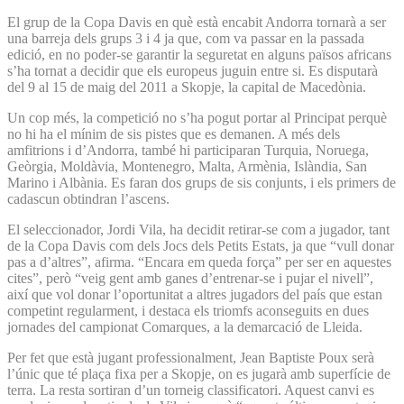
El grup de la Copa Davis en què està encabit Andorra tornarà a ser
una barreja dels grups 3 i 4 ja que, com va passar en la passada
edició, en no poder-se garantir la seguretat en alguns països africans
s’ha tornat a decidir que els europeus juguin entre si. Es disputarà
del 9 al 15 de maig del 2011 a Skopje, la capital de Macedònia.
Un cop més, la competició no s’ha pogut portar al Principat perquè
no hi ha el mínim de sis pistes que es demanen. A més dels
amfitrions i d’Andorra, també hi participaran Turquia, Noruega,
Geòrgia, Moldàvia, Montenegro, Malta, Armènia, Islàndia, San
Marino i Albània. Es faran dos grups de sis conjunts, i els primers de
cadascun obtindran l’ascens.
El seleccionador, Jordi Vila, ha decidit retirar-se com a jugador, tant
de la Copa Davis com dels Jocs dels Petits Estats, ja que “vull donar
pas a d’altres”, afirma. “Encara em queda força” per ser en aquestes
cites”, però “veig gent amb ganes d’entrenar-se i pujar el nivell”,
així que vol donar l’oportunitat a altres jugadors del país que estan
competint regularment, i destaca els triomfs aconseguits en dues
jornades del campionat Comarques, a la demarcació de Lleida.
Per fet que està jugant professionalment, Jean Baptiste Poux serà
l’únic que té plaça fixa per a Skopje, on es jugarà amb superfície de
terra. La resta sortiran d’un torneig classificatori. Aquest canvi es