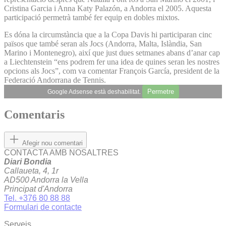
Cristina Garcia i Anna Katy Palazón, a Andorra el 2005. Aquesta
participació permetrà també fer equip en dobles mixtos.
Es dóna la circumstància que a la Copa Davis hi participaran cinc
països que també seran als Jocs (Andorra, Malta, Islàndia, San
Marino i Montenegro), així que just dues setmanes abans d’anar cap
a Liechtenstein “ens podrem fer una idea de quines seran les nostres
opcions als Jocs”, com va comentar François García, president de la
Federació Andorrana de Tennis.
Permetre
Google Adsense està deshabilitat.
Comentaris
Afegir nou comentari
CONTACTA AMB NOSALTRES
Diari Bondia
Callaueta, 4, 1r
AD500 Andorra la Vella
Principat d'Andorra
Tel. +376 80 88 88
Formulari de contacte
Serveis