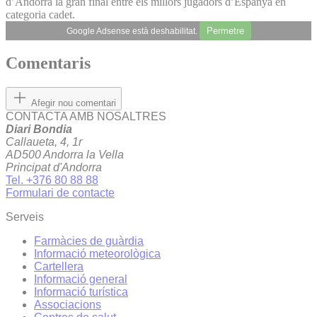
d’Andorra la gran final entre els millors jugadors d’Espanya en
categoria cadet.
Permetre
Google Adsense està deshabilitat.
Comentaris
Afegir nou comentari
CONTACTA AMB NOSALTRES
Diari Bondia
Callaueta, 4, 1r
AD500 Andorra la Vella
Principat d'Andorra
Tel. +376 80 88 88
Formulari de contacte
Serveis
Farmàcies de guàrdia
Informació meteorològica
Cartellera
Informació general
Informació turística
Associacions