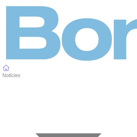
Panell de gestió de galetes
Notícies