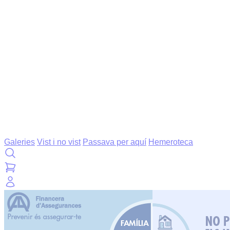
Galeries
Vist i no vist
Passava per aquí
Hemeroteca