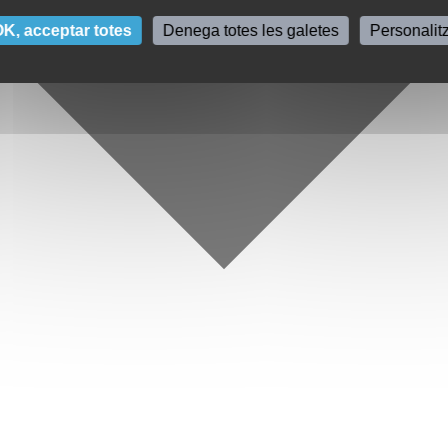
K, acceptar totes
Denega totes les galetes
Personalit