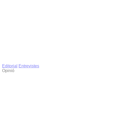
Editorial
Entrevistes
Opinió