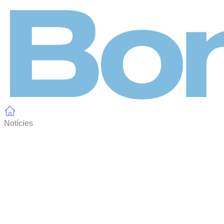
Panell de gestió de galetes
Notícies