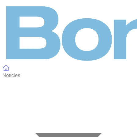
Panell de gestió de galetes
Notícies