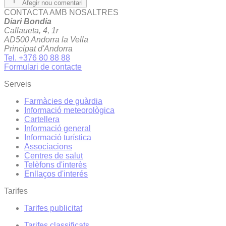
Afegir nou comentari
CONTACTA AMB NOSALTRES
Diari Bondia
Callaueta, 4, 1r
AD500 Andorra la Vella
Principat d'Andorra
Tel. +376 80 88 88
Formulari de contacte
Serveis
Farmàcies de guàrdia
Informació meteorològica
Cartellera
Informació general
Informació turística
Associacions
Centres de salut
Telèfons d'interès
Enllaços d'interés
Tarifes
Tarifes publicitat
Tarifes classificats