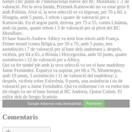
només cinc punts de l’internacional eslovè del BC MoraBanc i -1 de
valoració. Per la seva banda, Przemek Karnowski no va estar gens fi
amb Polònia. Això sí, la seva selecció es va imposar, per 70 a 60, a
Hongria, amb 5 punts, 3 rebots i quatre de valoració per a
Karnowski. En el segon partit, derrota, per 75 a 55, contra Lituània,
amb sis punts, quatre rebots i 3 de valoració per al pivot del BC
MoraBanc.
El base francès Andrew Albicy va tenir bon retorn amb França.
Primer triomf contra Bèlgica, per 59 a 70, amb 5 punts, tres
assistències i 7 de valoració per al base dels andorrans i, després,
victòria, per 84 a 65, a Bòsnia i Hercegovina, amb 10 punts, quatre
assistències i 12 de valoració per a Albicy.
Qui va fer també ple amb la seva selecció va ser el base madrileny
Jaime Fernández. Espanya va superar, per 66 a 79, Montenegro,
amb 10 punts, 3 assistències i 11 de valoració del madrileny; i,
després, victòria sobre Eslovènia, 9 punts, una assistència i sis de
valoració per a Jaime Fernández. Qui va enlluernar i es va endur tots
els elogis va ser el base format al BC Andorra, Quino Colom. El
millor dels de Sergio Scariolo.
Permetre
Google Adsense està deshabilitat.
Comentaris