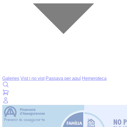
Galeries
Vist i no vist
Passava per aquí
Hemeroteca