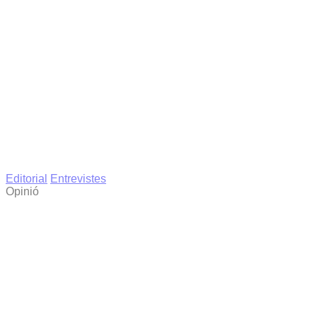
Editorial
Entrevistes
Opinió