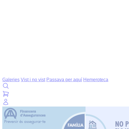
Galeries
Vist i no vist
Passava per aquí
Hemeroteca