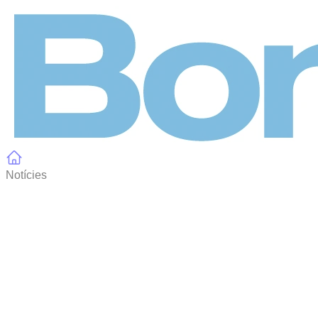
Panell de gestió de galetes
Notícies