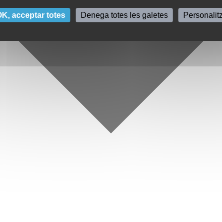
K, acceptar totes
Denega totes les galetes
Personalit