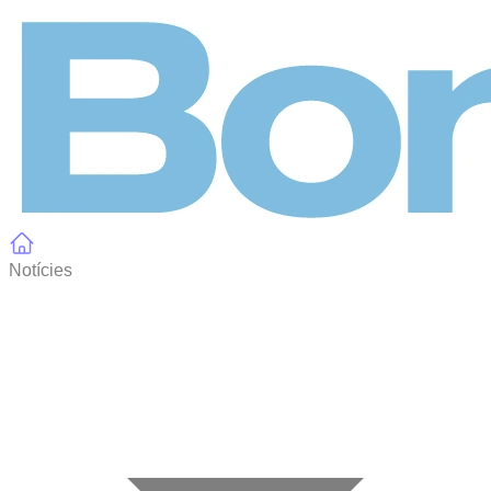
Panell de gestió de galetes
Notícies