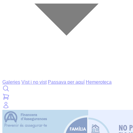
Galeries
Vist i no vist
Passava per aquí
Hemeroteca