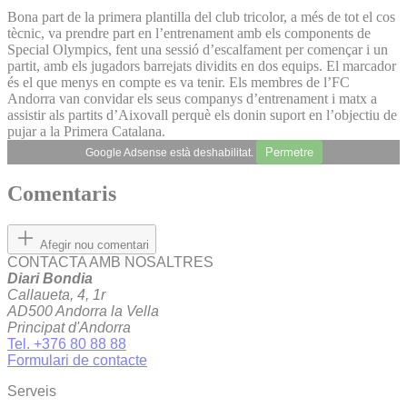
Bona part de la primera plantilla del club tricolor, a més de tot el cos
tècnic, va prendre part en l’entrenament amb els components de
Special Olympics, fent una sessió d’escalfament per començar i un
partit, amb els jugadors barrejats dividits en dos equips. El marcador
és el que menys en compte es va tenir. Els membres de l’FC
Andorra van convidar els seus companys d’entrenament i matx a
assistir als partits d’Aixovall perquè els donin suport en l’objectiu de
pujar a la Primera Catalana.
Permetre
Google Adsense està deshabilitat.
Comentaris
Afegir nou comentari
CONTACTA AMB NOSALTRES
Diari Bondia
Callaueta, 4, 1r
AD500 Andorra la Vella
Principat d'Andorra
Tel. +376 80 88 88
Formulari de contacte
Serveis