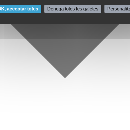
K, acceptar totes
Denega totes les galetes
Personalit