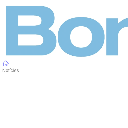
Panell de gestió de galetes
Notícies