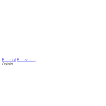
Editorial
Entrevistes
Opinió