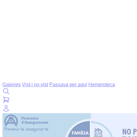
Galeries
Vist i no vist
Passava per aquí
Hemeroteca