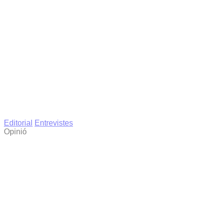
Editorial
Entrevistes
Opinió