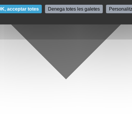
K, acceptar totes
Denega totes les galetes
Personalit