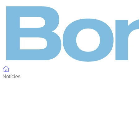
Panell de gestió de galetes
Notícies