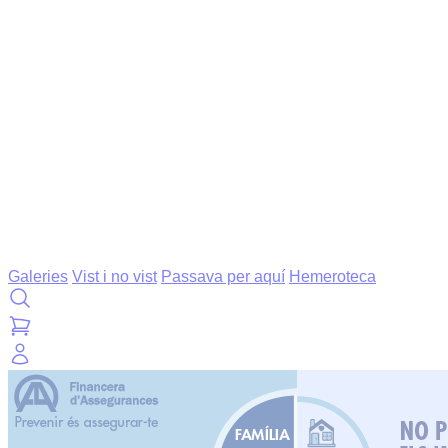
Galeries
Vist i no vist
Passava per aquí
Hemeroteca