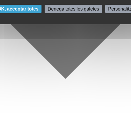
K, acceptar totes
Denega totes les galetes
Personalit