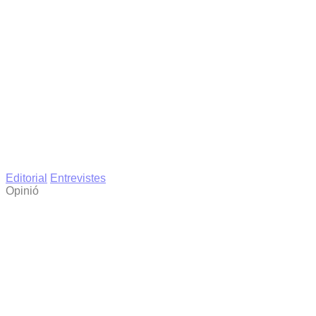
Editorial
Entrevistes
Opinió