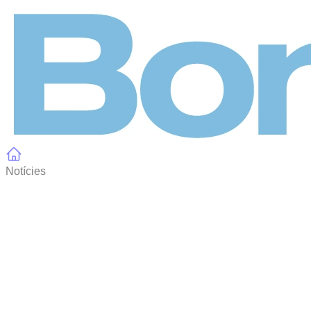
Panell de gestió de galetes
Notícies