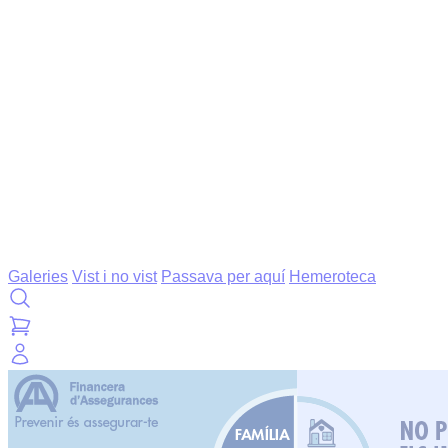
Galeries
Vist i no vist
Passava per aquí
Hemeroteca