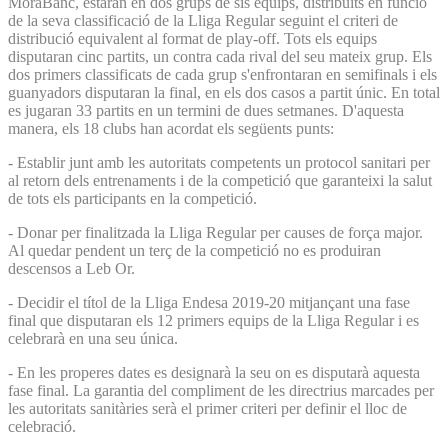
MoraBanc, estaran en dos grups de sis equips, distribuïts en funció
de la seva classificació de la Lliga Regular seguint el criteri de
distribució equivalent al format de play-off. Tots els equips
disputaran cinc partits, un contra cada rival del seu mateix grup. Els
dos primers classificats de cada grup s'enfrontaran en semifinals i els
guanyadors disputaran la final, en els dos casos a partit únic. En total
es jugaran 33 partits en un termini de dues setmanes. D'aquesta
manera, els 18 clubs han acordat els següents punts:
- Establir junt amb les autoritats competents un protocol sanitari per
al retorn dels entrenaments i de la competició que garanteixi la salut
de tots els participants en la competició.
- Donar per finalitzada la Lliga Regular per causes de força major.
Al quedar pendent un terç de la competició no es produiran
descensos a Leb Or.
- Decidir el títol de la Lliga Endesa 2019-20 mitjançant una fase
final que disputaran els 12 primers equips de la Lliga Regular i es
celebrarà en una seu única.
- En les properes dates es designarà la seu on es disputarà aquesta
fase final. La garantia del compliment de les directrius marcades per
les autoritats sanitàries serà el primer criteri per definir el lloc de
celebració.