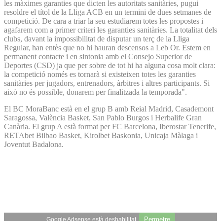
les màximes garanties que dicten les autoritats sanitàries, pugui
resoldre el títol de la Lliga ACB en un termini de dues setmanes de
competició. De cara a triar la seu estudiarem totes les propostes i
agafarem com a primer criteri les garanties sanitàries. La totalitat dels
clubs, davant la impossibilitat de disputar un terç de la Lliga
Regular, han entès que no hi hauran descensos a Leb Or. Estem en
permanent contacte i en sintonia amb el Consejo Superior de
Deportes (CSD) ja que per sobre de tot hi ha alguna cosa molt clara:
la competició només es tornarà si existeixen totes les garanties
sanitàries per jugadors, entrenadors, àrbitres i altres participants. Si
això no és possible, donarem per finalitzada la temporada".
El BC MoraBanc està en el grup B amb Reial Madrid, Casademont
Saragossa, València Basket, San Pablo Burgos i Herbalife Gran
Canària. El grup A està format per FC Barcelona, Iberostar Tenerife,
RETAbet Bilbao Basket, Kirolbet Baskonia, Unicaja Màlaga i
Joventut Badalona.
Permetre
Google Adsense està deshabilitat.