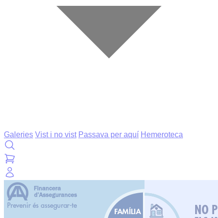
Galeries
Vist i no vist
Passava per aquí
Hemeroteca