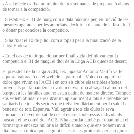
- A tal efecte es fixa un mínim de tres setmanes de preparació abans
de tornar a la competició.
- S'estableix el 31 de maig com a data màxima per, en funció de les
mesures agafades per les autoritats, decidir la disputa de la fase final
o donar per conclosa la competició.
- S'ha fixat el 10 de juliol com a topall per a la finalització de la
Lliga Endesa.
- En el cas de tenir que donar per finalitzada definitivament la
competició el 31 de maig, el títol de la Lliga ACB quedaria desert.
El president de la Lliga ACB, l'ex jugador Antonio Martín va fer
aquesta valoració en el web de la patronal. "Volem compartir el
dolor que vivim en l'ACB i en tots els clubs els terribles efectes
provocats per la pandèmia i volem enviar una abraçada al món del
bàsquet a les famílies que ho estan patint de manera directe. Tampoc
ens volem oblidar de realitzar un aplaudiment a tots els treballadors
sanitaris i de tots els sectors que treballen diàriament per la salut i el
benestar de tota Espanya. Vull agrair a tots els clubs la seva
confiança i haver deixat de costat els seus interessos individuals
buscant el bé comú de l'ACB. S'ha acordat també per unanimitat el
format que encaixa millor a la difícil situació que ens trobem avui
dia: una seu única que, seguint els estrictes protocols per assegurar