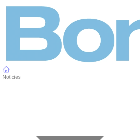
Panell de gestió de galetes
Notícies