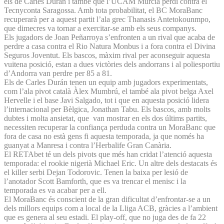
els de Carles Durán i també que l’UCAM Múrcia perdi contra el
Tecnyconta Saragossa. Amb tota probabilitat, el BC MoraBanc
recuperarà per a aquest partit l’ala grec Thanasis Antetokounmpo,
que dimecres va tornar a exercitar-se amb els seus companys.
Els jugadors de Joan Peñarroya s’enfronten a un rival que acaba de
perdre a casa contra el Rio Natura Monbus i a fora contra el Divina
Seguros Joventut. Els bascos, màxim rival per aconseguir aquesta
vuitena posició, estan a dues victòries dels andorrans i al poliesportiu
d’Andorra van perdre per 85 a 81.
Els de Carles Durán tenen un equip amb jugadors experimentats,
com l’ala pivot català Àlex Mumbrú, el també ala pivot belga Axel
Hervelle i el base Javi Salgado, tot i que en aquesta posició lidera
l’internacional per Bèlgica, Jonathan Tabu. Els bascos, amb molts
dubtes i molta ansietat, que van mostrar en els dos últims partits,
necessiten recuperar la confiança perduda contra un MoraBanc que
fora de casa no està gens fi aquesta temporada, ja que només ha
guanyat a Manresa i contra l’Herbalife Gran Canària.
El RETAbet té un dels pivots que més han cridat l’atenció aquesta
temporada: el rookie nigerià Michael Eric. Un altre dels destacats és
el killer serbi Dejan Todorovic. Tenen la baixa per lesió de
l’anotador Scott Bamforth, que es va trencar el menisc i la
temporada es va acabar per a ell.
El MoraBanc és conscient de la gran dificultat d’enfrontar-se a un
dels millors equips com a local de la Lliga ACB, gràcies a l’ambient
que es genera al seu estadi. El play-off, que no juga des de fa 22