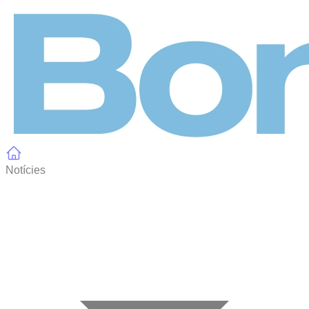
Panell de gestió de galetes
Notícies