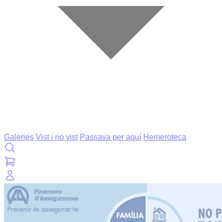
Galeries
Vist i no vist
Passava per aquí
Hemeroteca