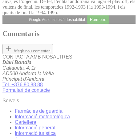
anys, és l’objectiu. De fet, l’entitat andorrana va jugar el play-off, els
vuitens de final, les temporades 1992-1993 i la 1993-1994, i els
quarts de final la 1994-1995.
Permetre
Google Adsense està deshabilitat.
Comentaris
Afegir nou comentari
CONTACTA AMB NOSALTRES
Diari Bondia
Callaueta, 4, 1r
AD500 Andorra la Vella
Principat d'Andorra
Tel. +376 80 88 88
Formulari de contacte
Serveis
Farmàcies de guàrdia
Informació meteorològica
Cartellera
Informació general
Informació turística