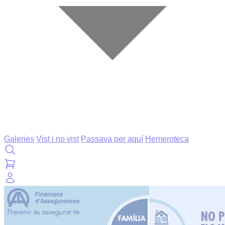
Galeries
Vist i no vist
Passava per aquí
Hemeroteca