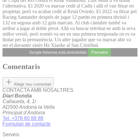
de Copa del Rei contra el Reial Valladolid. Luis Milla li va donar
l’alternativa. El 2020 va marxar cedit al Cadis i allà el van fitxar en
propietat, però va acabar cedit al Reial Oviedo. El 2022 va fitxar pel
Racing Santander després de jugar 12 partits en primera divisió i
132 en segona amb 12 gols marcats. Al club càntabre també va
arribar a jugar al doble pivot. Allà va buscar retrobar-se amb la seva
millor versió, però només va ser en una primera temporada on es va
lluitar per la permanència. Un altre jugador que va marxar ahir va
ser el davanter xinès He Xiaoke al San Cristóbal.
Permetre
Google Adsense està deshabilitat.
Comentaris
Afegir nou comentari
CONTACTA AMB NOSALTRES
Diari Bondia
Callaueta, 4, 1r
AD500 Andorra la Vella
Principat d'Andorra
Tel. +376 80 88 88
Formulari de contacte
Serveis