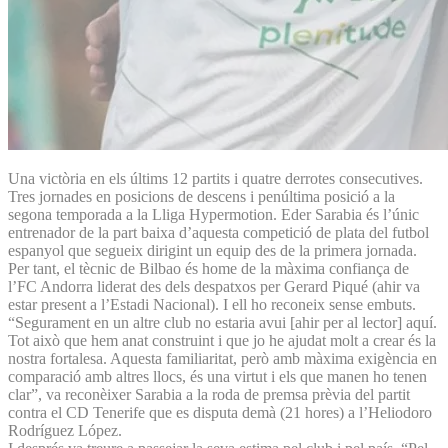
Una victòria en els últims 12 partits i quatre derrotes consecutives.
Tres jornades en posicions de descens i penúltima posició a la
segona temporada a la Lliga Hypermotion. Eder Sarabia és l’únic
entrenador de la part baixa d’aquesta competició de plata del futbol
espanyol que segueix dirigint un equip des de la primera jornada.
Per tant, el tècnic de Bilbao és home de la màxima confiança de
l’FC Andorra liderat des dels despatxos per Gerard Piqué (ahir va
estar present a l’Estadi Nacional). I ell ho reconeix sense embuts.
“Segurament en un altre club no estaria avui [ahir per al lector] aquí.
Tot això que hem anat construint i que jo he ajudat molt a crear és la
nostra fortalesa. Aquesta familiaritat, però amb màxima exigència en
comparació amb altres llocs, és una virtut i els que manen ho tenen
clar”, va reconèixer Sarabia a la roda de premsa prèvia del partit
contra el CD Tenerife que es disputa demà (21 hores) a l’Heliodoro
Rodríguez López.