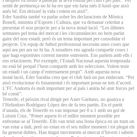
I després va treure a passejar la seva estima pel club i pel país. “Pel
sentit de pertinença no hi ha res que em faria més il·lusió que això
anés bé. Em deixaré la vida i estem en això”.
Eder Sarabia també va parlar sobre les declaracions de Mònica
Bonell, ministra d’Esports i Cultura, que va demanar celeritat a
presentar el nou projecte per a la nova instal·lació. “Les últimes
setmanes pel tema del mercat i les circumstàncies no hem parlat
gaire del nou estadi, però és un tema important per consolidar el
projecte. Un equip de futbol professional necessita unes coses que
aquí ara per ara no hi ha. A nosaltres ens agrada compartir coses i
que hagi esportistes corrent mentre entrenem. Ens parlem amb ells i
ens relacionem. Per exemple, l’Estadi Nacional aquesta temporada
no està bé perquè l’hem compartit amb les seleccions. Volem tenir
un estadi i un camp d’entrenament propi”. Amb aquesta nova
instal·lació, Eder Sarabia creu que el club farà un pas endavant. “Per
això evolucionar és fonamental i és important posar-se tots d’acord.
L’FC Andorra és molt important per al país i aniria bé unir forces pel
bé comú”.
Tenerife, el pròxim rival dirigit per Asier Garitano, no guanya a
l’Heliodoro Rodríguez López des de fa tres partits. En el partit
d’anada, els de Tenerife es van imposar per 0 a 1 amb un gol de
Luismi Cruz. “Potser aquest és el millor moment possible per
enfrontar-se al Tenerife. Ells van tenir una bona època en un tram on
van estar a dalt, però no estan en el seu millor moment i tot plegat els
ha generat dubtes. Han tingut moviments al mercat d’hivern i sabem