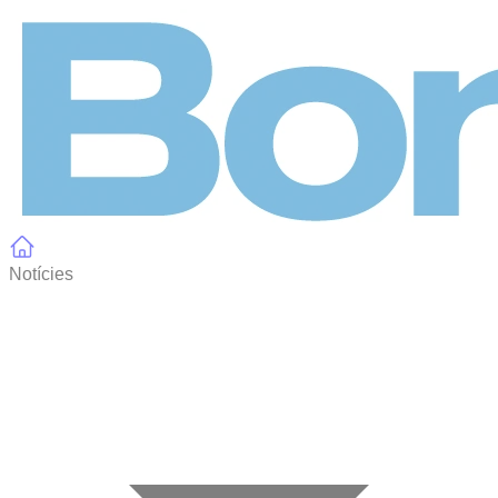
Panell de gestió de galetes
Notícies