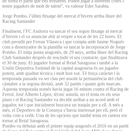
de sobra el partit que ens trobarem. Poden jugar a diferents coses i
tenen jugadors de molt de talent”, va valorar Eder Sarabia.
Jorge Pombo, l’últim fitxatge del mercat d’hivern arriba lliure del
Racing Santander
Finalment, l’FC Andorra va tancar el seu segon fitxatge al mercat
d’hivern i el va anunciar ahir al vespre a tocar de les 22 hores. El
club presidit per Ferran Vilaseca i que compta amb Jaume Nogués
com a dissenyador de la plantilla va tancar la incorporació de Jorge
Pombo. El mitja punta aragonès, de 29 anys, arriba lliure del Racing
Club Santander després de rescindir el seu contracte, que finalitzava
el 30 de juny. El jugador format al Reial Saragossa i també a la
Unión Deportiva Amistad de la capital aragonesa és un jugador
potent, amb qualitat tècnica i molt bon xut. Té força caràcter i la
temporada passada va ser clau per assolir la permanència del club
càntabre a la segona divisió, amb 32 partits i quatre gols marcats.
Aquesta temporada només havia jugat 16 minuts contra el Racing de
Ferrol. José Alberto López, tècnic asturià, no el tenia en els seus
plans i el Racing Santander va decidir arribar a un acord amb el
jugador, tot i que inicialment buscava un traspàs per a ell. A més a
més, el Deportivo de la Corunya s’havia interessat per ell, però el
volia com a cedit. Una de les opcions que també tenia en cartera era
tornar al Reial Saragossa.
Pombo va debutar amb el primer equip aragonès el 2016 en un partit