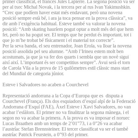
primer classificat, el francès Jules Lapierre. La segona posició va ser
per al txec Michal Novak, i la tercera per al rus Ivan Yakimushkin.
“Crec que podíem haver estat més endavant, però una novena
posició sempre està bé, i ara ja toca pensar en la prova clàssica”, va
dir amb l’exigència habitual. Esteve també va valorar la novena
posició: “Amb skating hauríem pogut optar a molt més del que hem
fet, però no ha pogut ser. El temps que he perdut és important, tot i
que jo m’he trobat bé físicament i el material tot correcte”.
Per la seva banda, el seu entrenador, Joan Erola, va lloar la novena
posició assolida pel seu alumne. “Amb l’Irineu estem molt ben
acostumats, ja que ja va fer dos quarts i sembla que un novè sigui
així així. L’important és ser competitius sempre”. Avui serà el torn
de Carola Vila a la prova de 15 quilòmetres estil clàssic mass start
del Mundial de categoria júnior.
Esteve i Salvadores no acaben a Courchevel
Representació andorrana a la Copa d’Europa que es disputa a
Courchevel (França). Els dos esquiadors d’esquí alpí de la Federació
Andorrana d’Esquí (FAE), Àxel Esteve i Xavi Salvadores, no van
acabar l’eslàlom. El primer no va finalitzar la segona mànega, i el
segon no va acabar la primera. A la prova es va imposar el noruec
Lucas Braathen amb un temps de 2’01”73, i a 0”26 va acabar
l’austríac Stefan Brennsteiner. El tercer classificat va ser el també
austríac Patrick Feurstein, a 0”93 del primer.