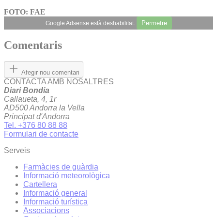
FOTO: FAE
Permetre
Google Adsense està deshabilitat.
Comentaris
Afegir nou comentari
CONTACTA AMB NOSALTRES
Diari Bondia
Callaueta, 4, 1r
AD500 Andorra la Vella
Principat d'Andorra
Tel. +376 80 88 88
Formulari de contacte
Serveis
Farmàcies de guàrdia
Informació meteorològica
Cartellera
Informació general
Informació turística
Associacions