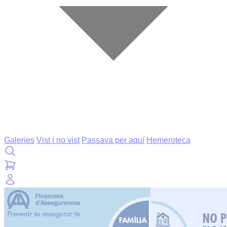
Galeries
Vist i no vist
Passava per aquí
Hemeroteca