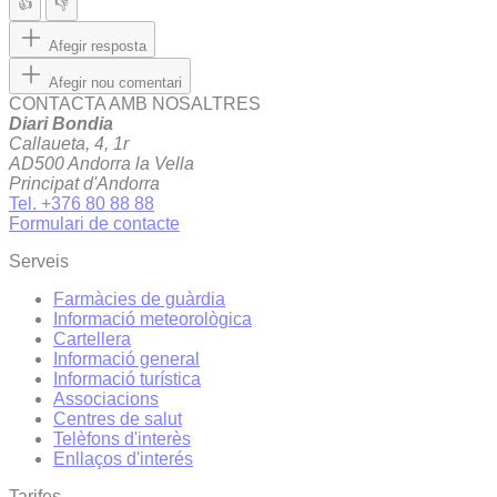
👍
👎
Afegir resposta
Afegir nou comentari
CONTACTA AMB NOSALTRES
Diari Bondia
Callaueta, 4, 1r
AD500 Andorra la Vella
Principat d'Andorra
Tel. +376 80 88 88
Formulari de contacte
Serveis
Farmàcies de guàrdia
Informació meteorològica
Cartellera
Informació general
Informació turística
Associacions
Centres de salut
Telèfons d'interès
Enllaços d'interés
Tarifes