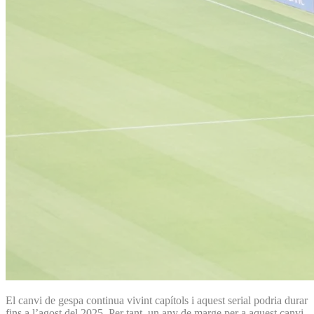
El canvi de gespa continua vivint capítols i aquest serial podria durar
fins a l’agost del 2025. Per tant, un any de marge per a aquest canvi