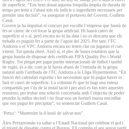
de superfície. “Ens hem donat aquesta forquilla àmplia de durada de
temps per tenir a l’abast tots els indicis o ingredients necessaris per
prendre una decisió”, va assegurar el portaveu del Govern, Guillem
Casal.
Govern ja ha impulsat el concurs per escollir l’empresa que haurà de
fer-se càrrec de col·locar la gespa artificial. Hi haurà canvi de
superfície sí o sí, però encara no hi ha data i no es descarta que els
treballs es puguin fer a partir de l’agost del 2025. Per tant, l’FC
Andorra o el VPC Andorra encara no tenen clar on jugaran el curs
vinent. Tot queda obert. Això sí, el plec de bases estableix que la
gespa hauria de disposar dels certificats FIFA Quality Pro i World
Rugby. Tot plegat per jugar partits internacionals de futbol i també
de rugbi, és a dir, com ja hi havia abans de l’entrada de la gespa
natural amb l’arribada de l’FC Andorra a la Lliga Hypermotion. “En
funció del calendari esportiu i les necessitats que hi pugui haver es
farà el canvi de superfície. La voluntat és que hi hagi una entesa
compartida per l’ús de la instal·lació i per això es fan totes aquestes
reunions, per trobar una solució concertada amb l’objectiu de poder
prendre la millor decisió i no fixar-nos un horitzó massa encotillat
que ens pugui fer precipitar”, va sentenciar Guillem Casal.
‘Petxa’: “Mantenim la il·lusió de salvar-nos”
Álex Petxarromán va saltar a l’Estadi Nacional per celebrar el gol i
el triomf de dissabte contra el Burgos. Ell complia el seu segon partit