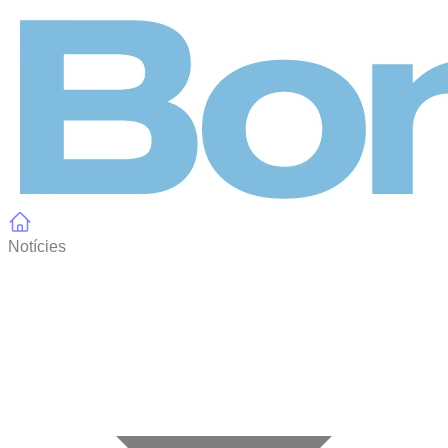
Panell de gestió de galetes
Notícies