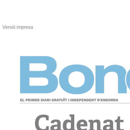
Versió impresa