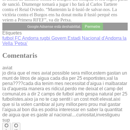
de sanció. Diumenge tornarà a jugar i ho farà al Carlos Tartiere
contra el Reial Oviedo. “Mantenim la il·lusió de salvar-nos. La
victòria contra el Burgos ens ha donat molta il·lusió perquè ens
veiem a Primera RFEF”, va dir Petxa.
Permetre
Google Adsense està deshabilitat.
Etiquetes
futbol
FC Andorra
rugbi
Govern
Estadi Nacional d'Andorra la
Vella
'Petxa'
Comentaris
aviat
jo diria que el mes aviat possible sera millor,estem gastan un
munt de litros de aigua cada dia per 25 esportistes,val la
pena????cada dia tenim mes necessitat d'aigua i malbaratar
la d'aquesta manera es ridicul.perdo me deixat el camp del
comunal,es a dir 2 camps de futbol amb gespa natural per 25
futbolistes.aixo ja no te cap sentit i un cost molt elevat.aixi
que si la volen cambiar al juny millor.pero prou mal gastar
l'aigua.al bon dia es podria interessar en saber la quantitat
de aigua que es gaste al nacional....curiositat,investigueu
sup