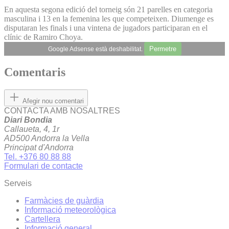
En aquesta segona edició del torneig són 21 parelles en categoria
masculina i 13 en la femenina les que competeixen. Diumenge es
disputaran les finals i una vintena de jugadors participaran en el
clínic de Ramiro Choya.
Permetre
Google Adsense està deshabilitat.
Comentaris
Afegir nou comentari
CONTACTA AMB NOSALTRES
Diari Bondia
Callaueta, 4, 1r
AD500 Andorra la Vella
Principat d'Andorra
Tel. +376 80 88 88
Formulari de contacte
Serveis
Farmàcies de guàrdia
Informació meteorològica
Cartellera
Informació general