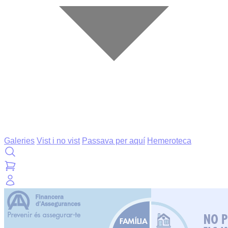
Galeries
Vist i no vist
Passava per aquí
Hemeroteca