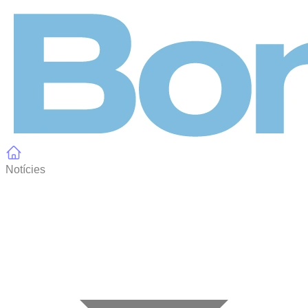
Panell de gestió de galetes
Notícies