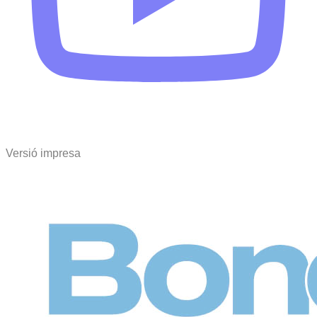
Versió impresa