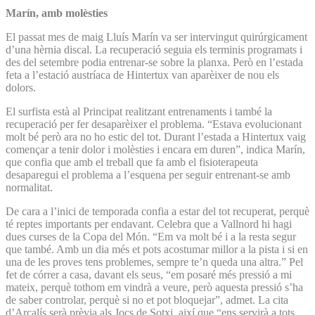
Marín, amb molèsties
El passat mes de maig Lluís Marín va ser intervingut quirúrgicament
d’una hèrnia discal. La recuperació seguia els terminis programats i
des del setembre podia entrenar-se sobre la planxa. Però en l’estada
feta a l’estació austríaca de Hintertux van aparèixer de nou els
dolors.
El surfista està al Principat realitzant entrenaments i també la
recuperació per fer desaparèixer el problema. “Estava evolucionant
molt bé però ara no ho estic del tot. Durant l’estada a Hintertux vaig
començar a tenir dolor i molèsties i encara em duren”, indica Marín,
que confia que amb el treball que fa amb el fisioterapeuta
desaparegui el problema a l’esquena per seguir entrenant-se amb
normalitat.
De cara a l’inici de temporada confia a estar del tot recuperat, perquè
té reptes importants per endavant. Celebra que a Vallnord hi hagi
dues curses de la Copa del Món. “Em va molt bé i a la resta segur
que també. Amb un dia més et pots acostumar millor a la pista i si en
una de les proves tens problemes, sempre te’n queda una altra.” Pel
fet de córrer a casa, davant els seus, “em posaré més pressió a mi
mateix, perquè tothom em vindrà a veure, però aquesta pressió s’ha
de saber controlar, perquè si no et pot bloquejar”, admet. La cita
d’Arcalís serà prèvia als Jocs de Sotxi, així que “ens servirà a tots