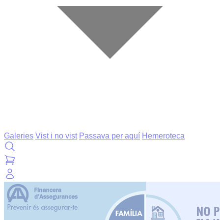
Galeries
Vist i no vist
Passava per aquí
Hemeroteca