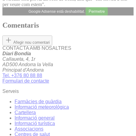
per veure com estem”.
Permetre
Google Adsense està deshabilitat.
Comentaris
Afegir nou comentari
CONTACTA AMB NOSALTRES
Diari Bondia
Callaueta, 4, 1r
AD500 Andorra la Vella
Principat d'Andorra
Tel. +376 80 88 88
Formulari de contacte
Serveis
Farmàcies de guàrdia
Informació meteorològica
Cartellera
Informació general
Informació turística
Associacions
Centres de salut