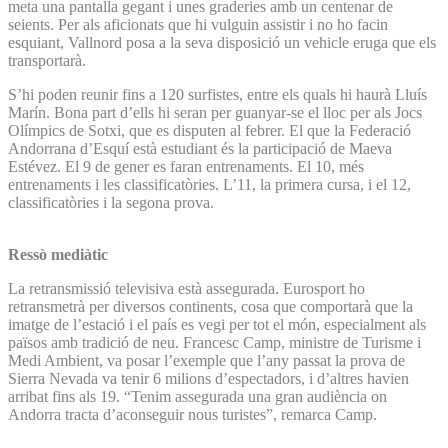
meta una pantalla gegant i unes graderies amb un centenar de
seients. Per als aficionats que hi vulguin assistir i no ho facin
esquiant, Vallnord posa a la seva disposició un vehicle eruga que els
transportarà.
S’hi poden reunir fins a 120 surfistes, entre els quals hi haurà Lluís
Marín. Bona part d’ells hi seran per guanyar-se el lloc per als Jocs
Olímpics de Sotxi, que es disputen al febrer. El que la Federació
Andorrana d’Esquí està estudiant és la participació de Maeva
Estévez. El 9 de gener es faran entrenaments. El 10, més
entrenaments i les classificatòries. L’11, la primera cursa, i el 12,
classificatòries i la segona prova.
Ressò mediàtic
La retransmissió televisiva està assegurada. Eurosport ho
retransmetrà per diversos continents, cosa que comportarà que la
imatge de l’estació i el país es vegi per tot el món, especialment als
països amb tradició de neu. Francesc Camp, ministre de Turisme i
Medi Ambient, va posar l’exemple que l’any passat la prova de
Sierra Nevada va tenir 6 milions d’espectadors, i d’altres havien
arribat fins als 19. “Tenim assegurada una gran audiència on
Andorra tracta d’aconseguir nous turistes”, remarca Camp.