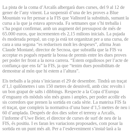
La pista de la coma d’Arcalís albergarà dues curses, del 9 al 12 de
gener de l’any vinent. La suspensió d’una de les proves a Blue
Mountain va fer pensar a la FIS que Vallnord la substituís, sumant la
cursa a la que ja estava aprovada. Fa setmanes que s’hi treballa i
s’ha pogut confirmar, amb un augment del pressupost de més de
65.000 euros, que incrementen els 2,15 milions inicials. La pujada
és moderada perquè, un cop ja està tot organitzat per a una cursa, de
cara a una segona “es redueixen molt les despeses”, afirma Jean
Claude Montané, director de Secnoa, que subratlla que la FIS va
acceptar es pogués repartir la bossa de premis entre les dues proves
per poder fer front a la nova carrera. “Estem orgullosos per l’acte de
confiança que ens fa” la FIS, ja que “tenim dues possibilitats de
demostrar al món que hi estem a l’altura”.
Els treballs a la pista s’iniciaran el 29 de desembre. Tindrà un traçat
d’1,1 quilòmetres i uns 150 metres de desnivell, amb cinc revolts i
un bon grapat de salts i dibbings. Respecte a la Copa d’Eu­ropa
d’enguany els mòduls són més grans i amples, per poder acollir els
sis corredors que prenen la sortida en cada sèrie. La mateixa FIS fa
el traçat, que compleix la normativa d’una base d’1,5 metres de neu i
60 d’amplada. Després de dos dies sobre el terreny a Arcalís,
l’informe d’Uwe Beier, el director de curses de surf de neu de la
FIS, és positiu. I es faran les variacions proposades, com posar la
sortida en un punt més alt. Per a l’esdeveniment s’instal·larà a la