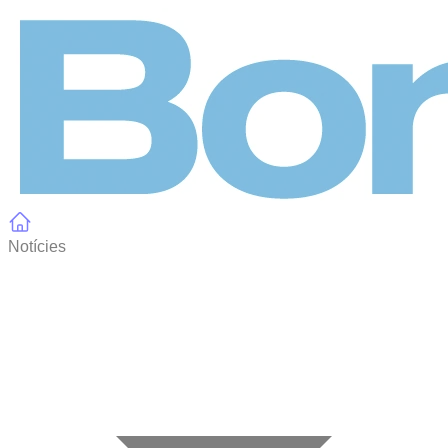
Panell de gestió de galetes
Notícies