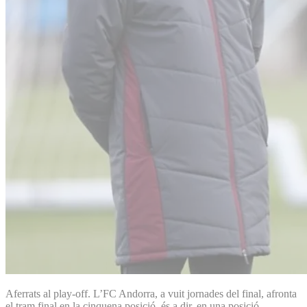
Aferrats al play-off. L’FC Andorra, a vuit jornades del final, afronta
el tram final en la cinquena posició, és a dir, en una posició