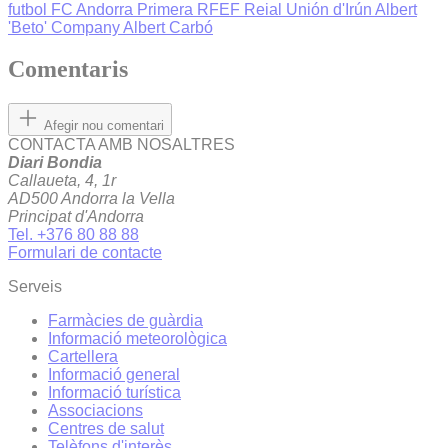
futbol
FC Andorra
Primera RFEF
Reial Unión d'Irún
Albert
'Beto' Company
Albert Carbó
Comentaris
Afegir nou comentari
CONTACTA AMB NOSALTRES
Diari Bondia
Callaueta, 4, 1r
AD500 Andorra la Vella
Principat d'Andorra
Tel. +376 80 88 88
Formulari de contacte
Serveis
Farmàcies de guàrdia
Informació meteorològica
Cartellera
Informació general
Informació turística
Associacions
Centres de salut
Telèfons d'interès