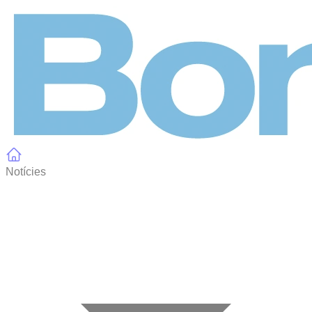
Panell de gestió de galetes
Notícies