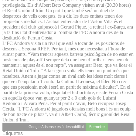
privilegiada. Els d’Albert Beto Company visiten avui (20.30 hores)
el Reial Unión d’Irún. Un partit que també serà un duel de
despatxos de vells coneguts, és a dir, les dues entitats tenen dos
propietaris mediàtics. L’actual entrenador de l’Aston Villa és el
president del club guipuscoà i Gerard Piqué, ja retirat i ex-Barça, ara
ja fa fins i tot d’entrenador a l’ombra de l’FC Andorra des de la
destitució de Ferran Costa.
L’FC Andorra visita un rival que està a tocar de les posicions de
descens a Segona RFEF. Per tant, més que necessitat a l’hora de
sumar punts. “Vam trencar aquesta barrera psicològica de no estar en
posicions de play-off i sempre deia que hem d’arribar i ens hem de
mantenir i aquest és el nou repte”, va assegurar Beto, que va lloar el
Reial Unión d’Irún. “A la segona volta ells tenen un punt més que
nosaltres. Anem a jugar contra un rival amb les idees molt clares i
que ve d’empatar a 1 contra la Cultural Leonesa, el líder. No crec
que ens pressionin molt i serà un partit de màxima dificultat”. En el
partit de la primera volta, disputat el 6 d’octubre, els de Ferran Costa
en aquella època van guanyar per 2 a 0 amb gols de Luismi
Redondo i Álvaro Peña. Per al partit d’avui, Beto recupera Josep
Cerdà. “L’FC Andorra té jugadors ofensius molt bons i és un equip
de bon tracte de pilota”, va dir Albert Carbó, tècnic gironí del Reial
Unión d’Irún.
Permetre
Google Adsense està deshabilitat.
Etiquetes