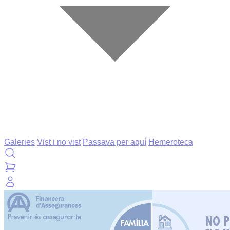
Galeries
Vist i no vist
Passava per aquí
Hemeroteca