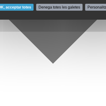
K, acceptar totes
Denega totes les galetes
Personalit