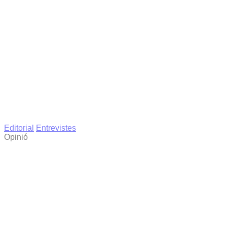
Editorial
Entrevistes
Opinió