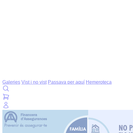
Galeries
Vist i no vist
Passava per aquí
Hemeroteca