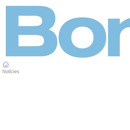
Panell de gestió de galetes
Notícies