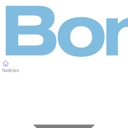
Panell de gestió de galetes
Notícies