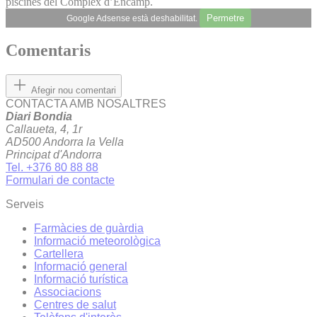
piscines del Complex d’Encamp.
Permetre
Google Adsense està deshabilitat.
Comentaris
Afegir nou comentari
CONTACTA AMB NOSALTRES
Diari Bondia
Callaueta, 4, 1r
AD500 Andorra la Vella
Principat d'Andorra
Tel. +376 80 88 88
Formulari de contacte
Serveis
Farmàcies de guàrdia
Informació meteorològica
Cartellera
Informació general
Informació turística
Associacions
Centres de salut