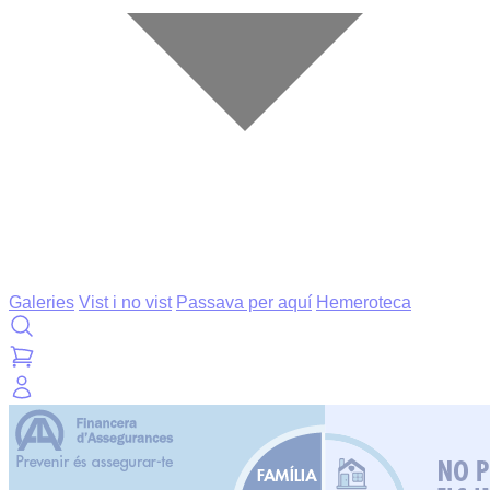
Galeries
Vist i no vist
Passava per aquí
Hemeroteca