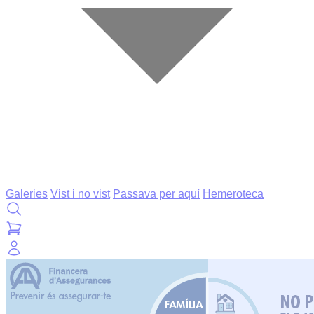
Galeries
Vist i no vist
Passava per aquí
Hemeroteca