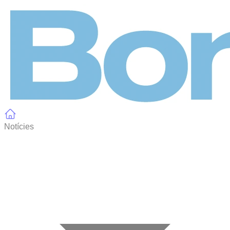
Panell de gestió de galetes
Notícies