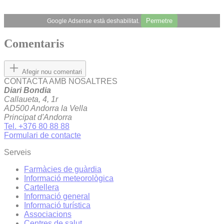
Permetre
Google Adsense està deshabilitat.
Comentaris
Afegir nou comentari
CONTACTA AMB NOSALTRES
Diari Bondia
Callaueta, 4, 1r
AD500 Andorra la Vella
Principat d'Andorra
Tel. +376 80 88 88
Formulari de contacte
Serveis
Farmàcies de guàrdia
Informació meteorològica
Cartellera
Informació general
Informació turística
Associacions
Centres de salut