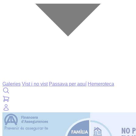
Galeries
Vist i no vist
Passava per aquí
Hemeroteca