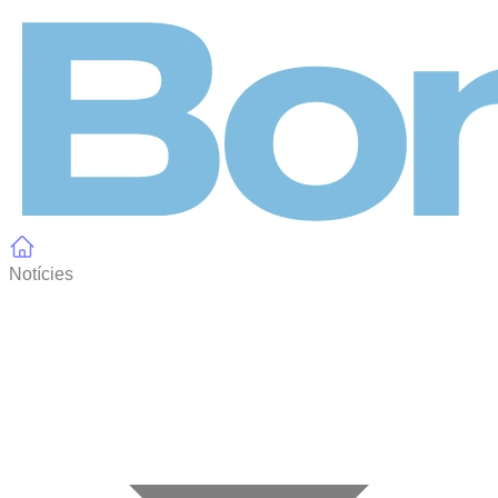
Panell de gestió de galetes
Notícies