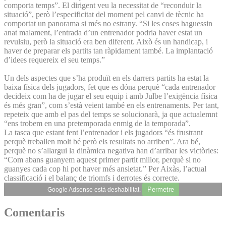
comporta temps”. El dirigent veu la necessitat de “reconduir la
situació”, però l’especificitat del moment pel canvi de tècnic ha
comportat un panorama si més no estrany. “Si les coses haguessin
anat malament, l’entrada d’un entrenador podria haver estat un
revulsiu, però la situació era ben diferent. Això és un handicap, i
haver de preparar els partits tan ràpidament també. La implantació
d’idees requereix el seu temps.”
Un dels aspectes que s’ha produït en els darrers partits ha estat la
baixa física dels jugadors, fet que es dóna perquè “cada entrenador
decideix com ha de jugar el seu equip i amb Julbe l’exigència física
és més gran”, com s’està veient també en els entrenaments. Per tant,
repeteix que amb el pas del temps se solucionarà, ja que actualemnt
“ens trobem en una pretemporada enmig de la temporada”.
La tasca que estant fent l’entrenador i els jugadors “és frustrant
perquè treballen molt bé però els resultats no arriben”. Ara bé,
perquè no s’allargui la dinàmica negativa han d’arribar les victòries:
“Com abans guanyem aquest primer partit millor, perquè si no
guanyes cada cop hi pot haver més ansietat.” Per Aixàs, l’actual
classificació i el balanç de triomfs i derrotes és correcte.
Permetre
Google Adsense està deshabilitat.
Comentaris