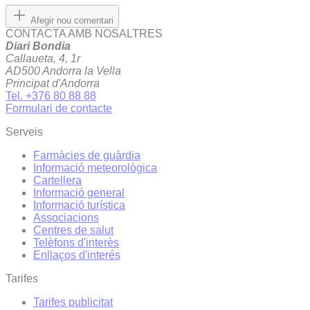
Afegir nou comentari
CONTACTA AMB NOSALTRES
Diari Bondia
Callaueta, 4, 1r
AD500 Andorra la Vella
Principat d'Andorra
Tel. +376 80 88 88
Formulari de contacte
Serveis
Farmàcies de guàrdia
Informació meteorològica
Cartellera
Informació general
Informació turística
Associacions
Centres de salut
Telèfons d'interès
Enllaços d'interés
Tarifes
Tarifes publicitat