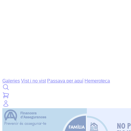
Galeries
Vist i no vist
Passava per aquí
Hemeroteca