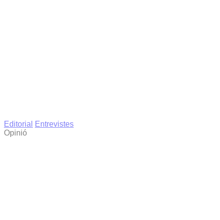
Editorial
Entrevistes
Opinió