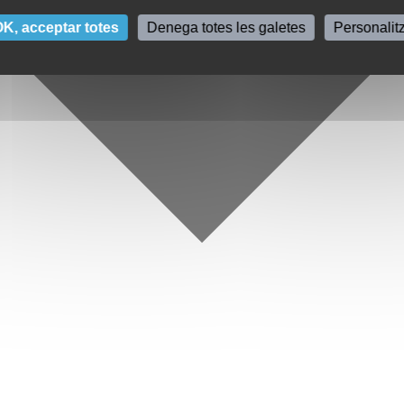
K, acceptar totes
Denega totes les galetes
Personalit