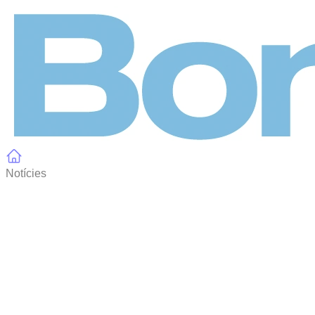
Panell de gestió de galetes
Notícies