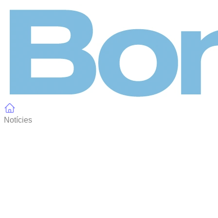
Panell de gestió de galetes
Notícies