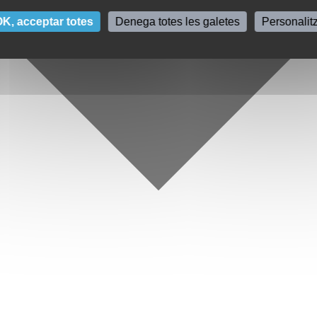
K, acceptar totes
Denega totes les galetes
Personalit