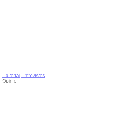
Editorial
Entrevistes
Opinió