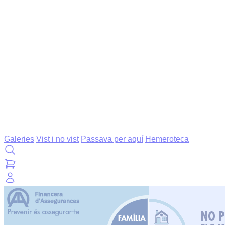
Galeries
Vist i no vist
Passava per aquí
Hemeroteca