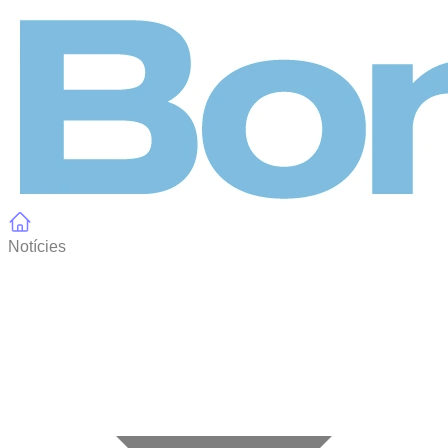
Panell de gestió de galetes
Notícies