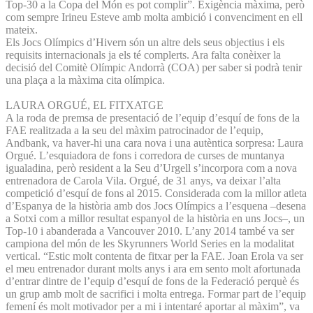
Top-30 a la Copa del Món es pot complir”. Exigència màxima, però
com sempre Irineu Esteve amb molta ambició i convenciment en ell
mateix.
Els Jocs Olímpics d’Hivern són un altre dels seus objectius i els
requisits internacionals ja els té complerts. Ara falta conèixer la
decisió del Comitè Olímpic Andorrà (COA) per saber si podrà tenir
una plaça a la màxima cita olímpica.
LAURA ORGUÉ, EL FITXATGE
A la roda de premsa de presentació de l’equip d’esquí de fons de la
FAE realitzada a la seu del màxim patrocinador de l’equip,
Andbank, va haver-hi una cara nova i una autèntica sorpresa: Laura
Orgué. L’esquiadora de fons i corredora de curses de muntanya
igualadina, però resident a la Seu d’Urgell s’incorpora com a nova
entrenadora de Carola Vila. Orgué, de 31 anys, va deixar l’alta
competició d’esquí de fons al 2015. Considerada com la millor atleta
d’Espanya de la història amb dos Jocs Olímpics a l’esquena –desena
a Sotxi com a millor resultat espanyol de la història en uns Jocs–, un
Top-10 i abanderada a Vancouver 2010. L’any 2014 també va ser
campiona del món de les Skyrunners World Series en la modalitat
vertical. “Estic molt contenta de fitxar per la FAE. Joan Erola va ser
el meu entrenador durant molts anys i ara em sento molt afortunada
d’entrar dintre de l’equip d’esquí de fons de la Federació perquè és
un grup amb molt de sacrifici i molta entrega. Formar part de l’equip
femení és molt motivador per a mi i intentaré aportar al màxim”, va