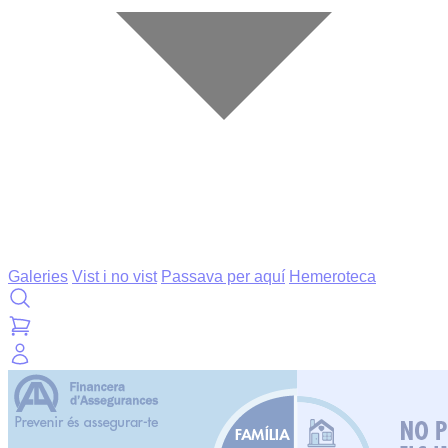
Galeries
Vist i no vist
Passava per aquí
Hemeroteca