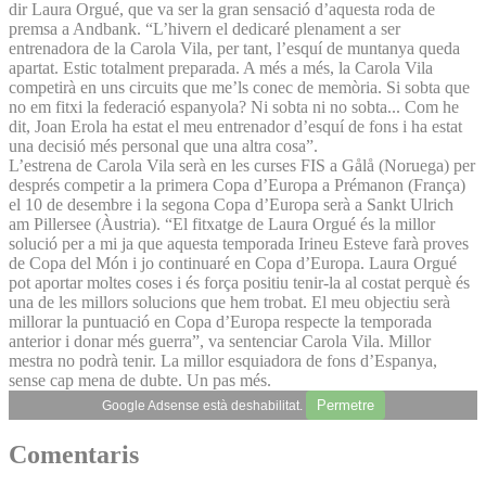
dir Laura Orgué, que va ser la gran sensació d’aquesta roda de
premsa a Andbank. “L’hivern el dedicaré plenament a ser
entrenadora de la Carola Vila, per tant, l’esquí de muntanya queda
apartat. Estic totalment preparada. A més a més, la Carola Vila
competirà en uns circuits que me’ls conec de memòria. Si sobta que
no em fitxi la federació espanyola? Ni sobta ni no sobta... Com he
dit, Joan Erola ha estat el meu entrenador d’esquí de fons i ha estat
una decisió més personal que una altra cosa”.
L’estrena de Carola Vila serà en les curses FIS a Gålå (Noruega) per
després competir a la primera Copa d’Europa a Prémanon (França)
el 10 de desembre i la segona Copa d’Europa serà a Sankt Ulrich
am Pillersee (Àustria). “El fitxatge de Laura Orgué és la millor
solució per a mi ja que aquesta temporada Irineu Esteve farà proves
de Copa del Món i jo continuaré en Copa d’Europa. Laura Orgué
pot aportar moltes coses i és força positiu tenir-la al costat perquè és
una de les millors solucions que hem trobat. El meu objectiu serà
millorar la puntuació en Copa d’Europa respecte la temporada
anterior i donar més guerra”, va sentenciar Carola Vila. Millor
mestra no podrà tenir. La millor esquiadora de fons d’Espanya,
sense cap mena de dubte. Un pas més.
Permetre
Google Adsense està deshabilitat.
Comentaris