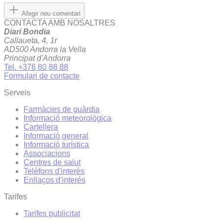
Afegir nou comentari
CONTACTA AMB NOSALTRES
Diari Bondia
Callaueta, 4, 1r
AD500 Andorra la Vella
Principat d'Andorra
Tel. +376 80 88 88
Formulari de contacte
Serveis
Farmàcies de guàrdia
Informació meteorològica
Cartellera
Informació general
Informació turística
Associacions
Centres de salut
Telèfons d'interès
Enllaços d'interés
Tarifes
Tarifes publicitat