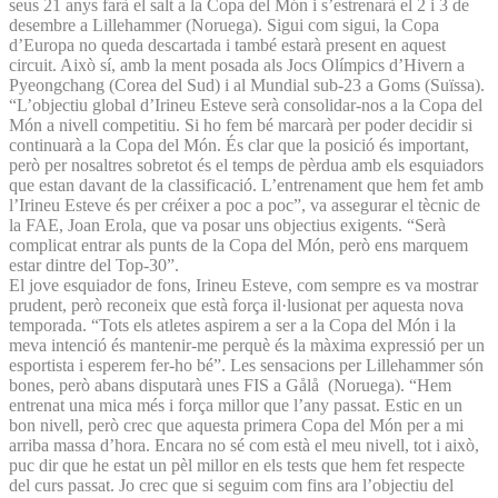
seus 21 anys farà el salt a la Copa del Món i s’estrenarà el 2 i 3 de
desembre a Lillehammer (Noruega). Sigui com sigui, la Copa
d’Europa no queda descartada i també estarà present en aquest
circuit. Això sí, amb la ment posada als Jocs Olímpics d’Hivern a
Pyeongchang (Corea del Sud) i al Mundial sub-23 a Goms (Suïssa).
“L’objectiu global d’Irineu Esteve serà consolidar-nos a la Copa del
Món a nivell competitiu. Si ho fem bé marcarà per poder decidir si
continuarà a la Copa del Món. És clar que la posició és important,
però per nosaltres sobretot és el temps de pèrdua amb els esquiadors
que estan davant de la classificació. L’entrenament que hem fet amb
l’Irineu Esteve és per créixer a poc a poc”, va assegurar el tècnic de
la FAE, Joan Erola, que va posar uns objectius exigents. “Serà
complicat entrar als punts de la Copa del Món, però ens marquem
estar dintre del Top-30”.
El jove esquiador de fons, Irineu Esteve, com sempre es va mostrar
prudent, però reconeix que està força il·lusionat per aquesta nova
temporada. “Tots els atletes aspirem a ser a la Copa del Món i la
meva intenció és mantenir-me perquè és la màxima expressió per un
esportista i esperem fer-ho bé”. Les sensacions per Lillehammer són
bones, però abans disputarà unes FIS a Gålå (Noruega). “Hem
entrenat una mica més i força millor que l’any passat. Estic en un
bon nivell, però crec que aquesta primera Copa del Món per a mi
arriba massa d’hora. Encara no sé com està el meu nivell, tot i això,
puc dir que he estat un pèl millor en els tests que hem fet respecte
del curs passat. Jo crec que si seguim com fins ara l’objectiu del